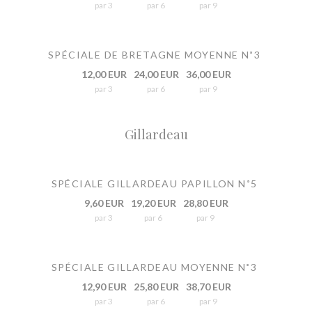
par 3
par 6
par 9
SPÉCIALE DE BRETAGNE MOYENNE N˚3
12,00 EUR
24,00 EUR
36,00 EUR
par 3
par 6
par 9
Gillardeau
SPÉCIALE GILLARDEAU PAPILLON N˚5
9,60 EUR
19,20 EUR
28,80 EUR
par 3
par 6
par 9
SPÉCIALE GILLARDEAU MOYENNE N˚3
12,90 EUR
25,80 EUR
38,70 EUR
par 3
par 6
par 9