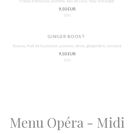
Fraise, framboise, pomme, eau de coco, fleur d’oranger
9,50 EUR
20cl
GINGER BOOST
Ananas, fruit de la passion, pomme, citron, gingembre, curcuma
9,50 EUR
20cl
Menu Opéra - Midi