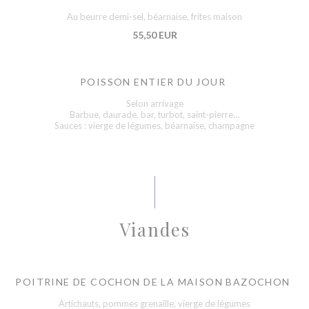
Au beurre demi-sel, béarnaise, frites maison
55,50 EUR
POISSON ENTIER DU JOUR
Selon arrivage
Barbue, daurade, bar, turbot, saint-pierre…
Sauces : vierge de légumes, béarnaise, champagne
Viandes
POITRINE DE COCHON DE LA MAISON BAZOCHON
Artichauts, pommes grenaille, vierge de légumes