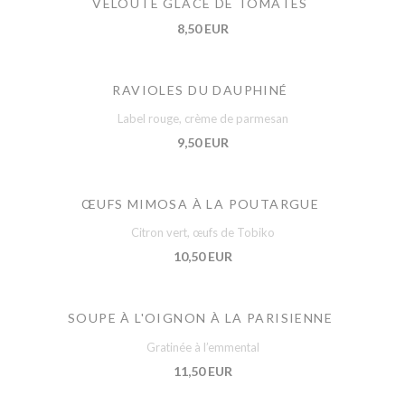
VELOUTÉ GLACÉ DE TOMATES
8,50 EUR
RAVIOLES DU DAUPHINÉ
Label rouge, crème de parmesan
9,50 EUR
ŒUFS MIMOSA À LA POUTARGUE
Citron vert, œufs de Tobiko
10,50 EUR
SOUPE À L'OIGNON À LA PARISIENNE
Gratinée à l’emmental
11,50 EUR