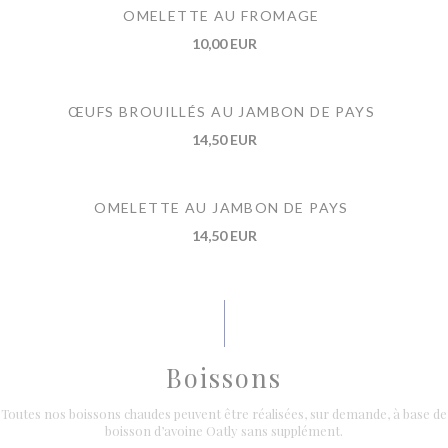
OMELETTE AU FROMAGE
10,00 EUR
ŒUFS BROUILLÉS AU JAMBON DE PAYS
14,50 EUR
OMELETTE AU JAMBON DE PAYS
14,50 EUR
Boissons
Toutes nos boissons chaudes peuvent être réalisées, sur demande, à base de
boisson d’avoine Oatly sans supplément.