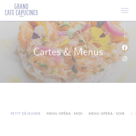
Personnalisation de vos choix en matière de cookies
Cartes & Menus
Face
Inst
PETIT DÉJEUNER
MENU OPÉRA - MIDI
MENU OPÉRA - SOIR
CA