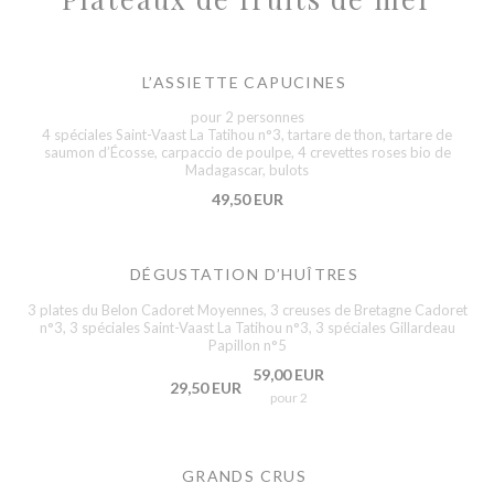
L’ASSIETTE CAPUCINES
pour 2 personnes
4 spéciales Saint-Vaast La Tatihou n°3, tartare de thon, tartare de
saumon d’Écosse, carpaccio de poulpe, 4 crevettes roses bio de
Madagascar, bulots
49,50 EUR
DÉGUSTATION D’HUÎTRES
3 plates du Belon Cadoret Moyennes, 3 creuses de Bretagne Cadoret
n°3, 3 spéciales Saint-Vaast La Tatihou n°3, 3 spéciales Gillardeau
Papillon n°5
59,00 EUR
29,50 EUR
pour 2
GRANDS CRUS