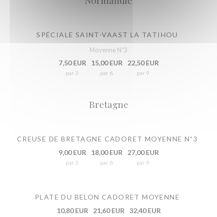
Normandie
SPÉCIALE SAINT-VAAST LA TATIHOU
Moyenne N˚3
7,50 EUR
15,00 EUR
22,50 EUR
par 3
par 6
par 9
Bretagne
CREUSE DE BRETAGNE CADORET MOYENNE N˚3
9,00 EUR
18,00 EUR
27,00 EUR
par 3
par 6
par 9
PLATE DU BELON CADORET MOYENNE
10,80 EUR
21,60 EUR
32,40 EUR