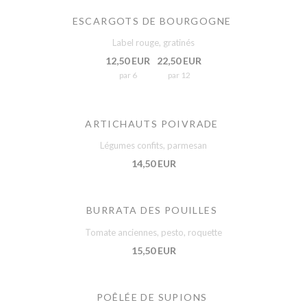
ESCARGOTS DE BOURGOGNE
Label rouge, gratinés
12,50 EUR
22,50 EUR
par 6
par 12
ARTICHAUTS POIVRADE
Légumes confits, parmesan
14,50 EUR
BURRATA DES POUILLES
Tomate anciennes, pesto, roquette
15,50 EUR
POÊLÉE DE SUPIONS