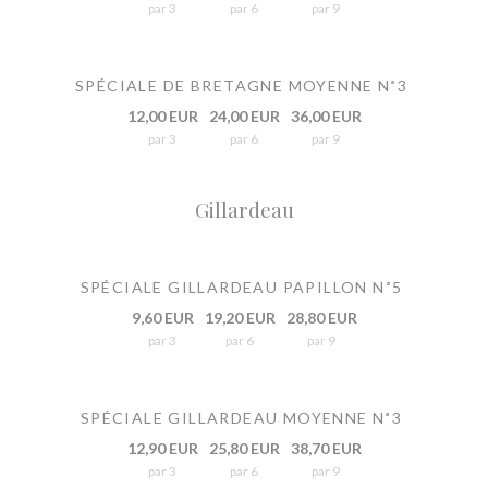
par 3
par 6
par 9
SPÉCIALE DE BRETAGNE MOYENNE N˚3
12,00 EUR
24,00 EUR
36,00 EUR
par 3
par 6
par 9
Gillardeau
SPÉCIALE GILLARDEAU PAPILLON N˚5
9,60 EUR
19,20 EUR
28,80 EUR
par 3
par 6
par 9
SPÉCIALE GILLARDEAU MOYENNE N˚3
12,90 EUR
25,80 EUR
38,70 EUR
par 3
par 6
par 9