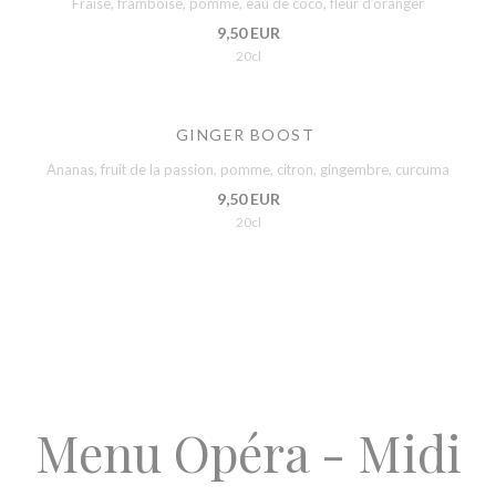
Fraise, framboise, pomme, eau de coco, fleur d’oranger
9,50 EUR
20cl
GINGER BOOST
Ananas, fruit de la passion, pomme, citron, gingembre, curcuma
9,50 EUR
20cl
Menu Opéra - Midi