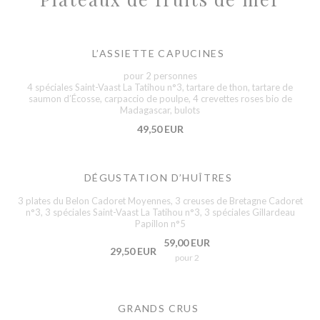
L’ASSIETTE CAPUCINES
pour 2 personnes
4 spéciales Saint-Vaast La Tatihou n°3, tartare de thon, tartare de
saumon d’Écosse, carpaccio de poulpe, 4 crevettes roses bio de
Madagascar, bulots
49,50 EUR
DÉGUSTATION D’HUÎTRES
3 plates du Belon Cadoret Moyennes, 3 creuses de Bretagne Cadoret
n°3, 3 spéciales Saint-Vaast La Tatihou n°3, 3 spéciales Gillardeau
Papillon n°5
59,00 EUR
29,50 EUR
pour 2
GRANDS CRUS