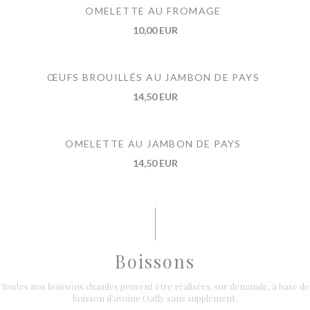
OMELETTE AU FROMAGE
10,00 EUR
ŒUFS BROUILLÉS AU JAMBON DE PAYS
14,50 EUR
OMELETTE AU JAMBON DE PAYS
14,50 EUR
Boissons
Toutes nos boissons chaudes peuvent être réalisées, sur demande, à base de
boisson d’avoine Oatly sans supplément.