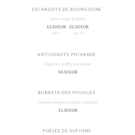
ESCARGOTS DE BOURGOGNE
Label rouge, gratinés
12,50 EUR
22,50 EUR
par 6
par 12
ARTICHAUTS POIVRADE
Légumes confits, parmesan
14,50 EUR
BURRATA DES POUILLES
Tomate anciennes, pesto, roquette
15,50 EUR
POÊLÉE DE SUPIONS