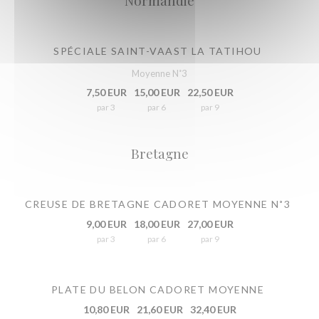
Normandie
SPÉCIALE SAINT-VAAST LA TATIHOU
Moyenne N˚3
7,50 EUR
15,00 EUR
22,50 EUR
par 3
par 6
par 9
Bretagne
CREUSE DE BRETAGNE CADORET MOYENNE N˚3
9,00 EUR
18,00 EUR
27,00 EUR
par 3
par 6
par 9
PLATE DU BELON CADORET MOYENNE
10,80 EUR
21,60 EUR
32,40 EUR