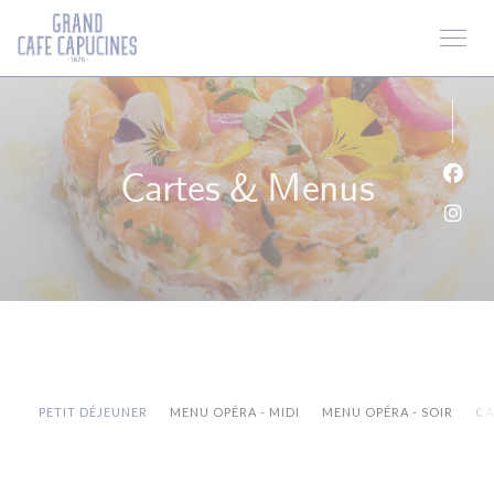
Personnalisation de vos choix en matière de cookies
Cartes & Menus
Face
Inst
PETIT DÉJEUNER
MENU OPÉRA - MIDI
MENU OPÉRA - SOIR
CA