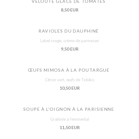
VELOUTÉ GLACÉ DE TOMATES
8,50 EUR
RAVIOLES DU DAUPHINÉ
Label rouge, crème de parmesan
9,50 EUR
ŒUFS MIMOSA À LA POUTARGUE
Citron vert, œufs de Tobiko
10,50 EUR
SOUPE À L'OIGNON À LA PARISIENNE
Gratinée à l’emmental
11,50 EUR