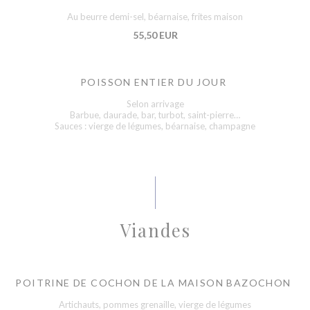
Au beurre demi-sel, béarnaise, frites maison
55,50 EUR
POISSON ENTIER DU JOUR
Selon arrivage
Barbue, daurade, bar, turbot, saint-pierre…
Sauces : vierge de légumes, béarnaise, champagne
Viandes
POITRINE DE COCHON DE LA MAISON BAZOCHON
Artichauts, pommes grenaille, vierge de légumes