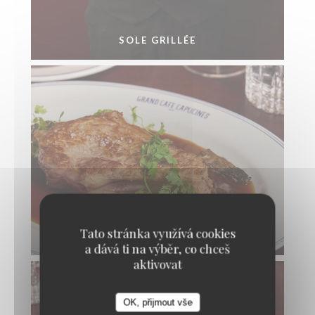
SOLE GRILLÉE
Tato stránka využívá cookies
CÔTE DE VEAU FRANÇAIS AUX MORILLES
a dává ti na výběr, co chceš
aktivovat
OK, přijmout vše