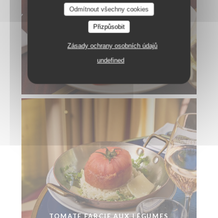
Odmítnout všechny cookies
Přizpůsobit
Zásady ochrany osobních údajů
undefined
THON MI-CUIT
TOMATE FARCIE AUX LÉGUMES