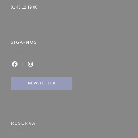
01 43 12 19 00
SIGA-NOS
Facebook ((abre numa nova janela))
Instagram ((abre numa nova janela))
NEWSLETTER
RESERVA