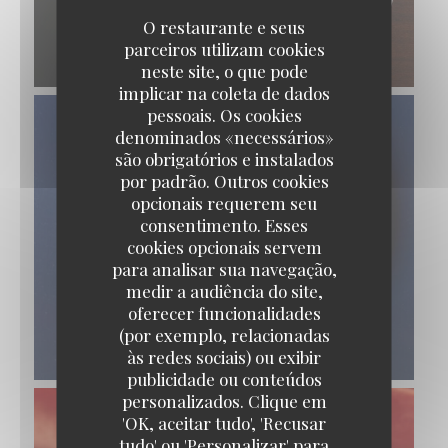
O restaurante e seus
parceiros utilizam cookies
ENTRECÔTE BÉARNAISE
neste site, o que pode
implicar na coleta de dados
pessoais. Os cookies
denominados «necessários»
são obrigatórios e instalados
por padrão. Outros cookies
opcionais requerem seu
consentimento. Esses
cookies opcionais servem
para analisar sua navegação,
medir a audiência do site,
oferecer funcionalidades
(por exemplo, relacionadas
TARTE AMANDINE AUX FRUITS DE SAISON
às redes sociais) ou exibir
publicidade ou conteúdos
personalizados. Clique em
'OK, aceitar tudo', 'Recusar
tudo' ou 'Personalizar' para