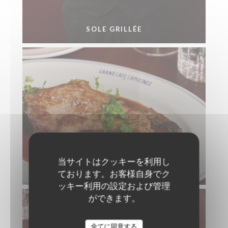
SOLE GRILLÉE
当サイトはクッキーを利用し
CÔTE DE VEAU FRANÇAIS AUX MORILLES
ております。お客様自身でク
ッキー利用の設定および管理
ができます。
全てに同意する