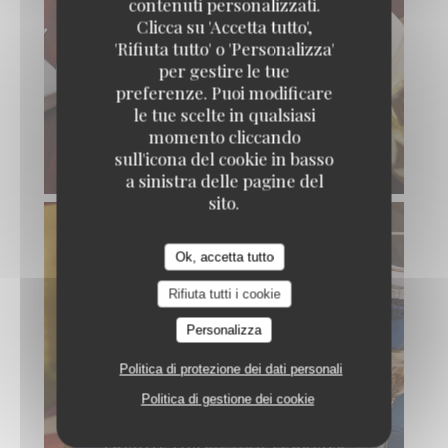
contenuti personalizzati.
Clicca su 'Accetta tutto',
'Rifiuta tutto' o 'Personalizza'
per gestire le tue
preferenze. Puoi modificare
le tue scelte in qualsiasi
momento cliccando
sull'icona del cookie in basso
THON MI-CUIT
a sinistra delle pagine del
sito.
Ok, accetta tutto
Rifiuta tutti i cookie
Personalizza
Politica di protezione dei dati personali
Politica di gestione dei cookie
TOMATE FARCIE AUX LÉGUMES