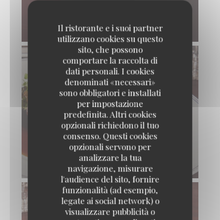
Il ristorante e i suoi partner
SOLE GRILLÉE
utilizzano cookies su questo
sito, che possono
comportare la raccolta di
dati personali. I cookies
denominati «necessari»
sono obbligatori e installati
per impostazione
predefinita. Altri cookies
opzionali richiedono il tuo
consenso. Questi cookies
opzionali servono per
analizzare la tua
CÔTE DE VEAU FRANÇAIS AUX MORILLES
navigazione, misurare
l'audience del sito, fornire
funzionalità (ad esempio,
legate ai social network) o
visualizzare pubblicità o