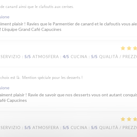
de canard ainsi que le clafoutis aux cerises.
sione
iment plaisir ! Ravies que le Parmentier de canard et le clafoutis vous ai
 ! L'équipe Grand Café Capucines
SERVIZIO
:
5
/5
ATMOSFERA
:
4
/5
CUCINA
:
5
/5
QUALITÀ / PREZ
choix est là. Mention spéciale pour les desserts !
sione
aiment plaisir ! Ravie de savoir que nos desserts vous ont autant conqui
Café Capucines
SERVIZIO
:
5
/5
ATMOSFERA
:
5
/5
CUCINA
:
5
/5
QUALITÀ / PREZ