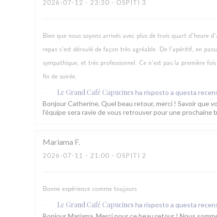
2026-07-12
- 23:30 - OSPITI 3
Bien que nous soyons arrivés avec plus de trois quart d’heure d’
repas s’est déroulé de façon très agréable. De l’apéritif, en passa
sympathique, et très professionnel. Ce n’est pas la première fois
fin de soirée.
Le Grand Café Capucines
ha risposto a questa recen
Bonjour Catherine, Quel beau retour, merci ! Savoir que vou
l'équipe sera ravie de vous retrouver pour une prochaine 
Mariama
F
2026-07-11
- 21:00 - OSPITI 2
Bonne expérience comme toujours
Le Grand Café Capucines
ha risposto a questa recen
Bonjour Mariama, Merci pour ce beau retour ! Nous somme