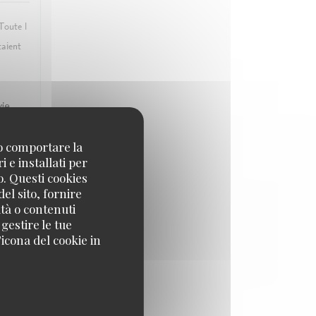
 Toute l
taient
vie
no comportare la
 e installati per
o. Questi cookies
ZO
:
5
/5
el sito, fornire
ità o contenuti
 gestire le tue
icona del cookie in