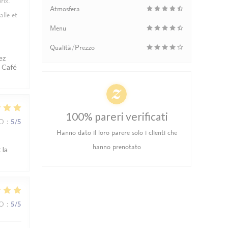
rix.
Atmosfera
lle et
Menu
Qualità/Prezzo
ez
d Café
100% pareri verificati
ZO
:
5
/5
Hanno dato il loro parere solo i clienti che
hanno prenotato
 la
ZO
:
5
/5