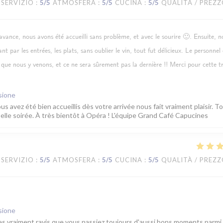
SERVIZIO
:
5
/5
ATMOSFERA
:
5
/5
CUCINA
:
5
/5
QUALITÀ / PREZ
avance, nous avons été accueilli sans problème, et avec le sourire 🙂. Ensuite, n
nt par les entrées, les plats, sans oublier le vin, tout fut délicieux. Le personnel 
 que nous y venons, et ce ne sera sûrement pas la dernière !! Merci pour cette tr
sione
s avez été bien accueillis dès votre arrivée nous fait vraiment plaisir. T
belle soirée. À très bientôt à Opéra ! L'équipe Grand Café Capucines
SERVIZIO
:
5
/5
ATMOSFERA
:
5
/5
CUCINA
:
5
/5
QUALITÀ / PREZ
sione
s vraiment ravis que vous passiez toujours d'aussi bons moments parmi