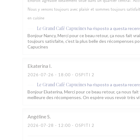
Endroit agréable idéalement situé dans un quartier central. Accuei
Nous y venons toujours avec plaisir et sommes toujours satisfai
en cuisine
Le Grand Café Capucines
ha risposto a questa recen
Bonjour Nancy, Merci pour ce beau retour, ça nous fait vra
toujours satisfaite, c'est la plus belle des récompenses p
Capucines
Ekaterina
I
2026-07-26
- 18:00 - OSPITI 2
Le Grand Café Capucines
ha risposto a questa recen
Bonjour Ekaterina, Merci pour ce beau retour, ça nous fait v
meilleure des récompenses. On espère vous revoir très vi
Angéline
S
2026-07-28
- 12:00 - OSPITI 2