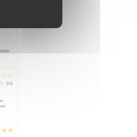
ZO
:
4
/5
aisir
ZO
:
3
/5
us
ous