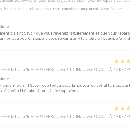
l courtois, service efficace, plats toujours délicieux, excellent rapport qualité p
ts. Bien cordialement avec nos remerciements et compliments à vos équipes en sa
sione
iment plaisir ! Savoir que vous revenez régulièrement et que vous repart
our nos équipes. On espère vous revoir très vite à Opéra ! L'équipe Gran
SERVIZIO
:
5
/5
ATMOSFERA
:
5
/5
CUCINA
:
5
/5
QUALITÀ / PREZ
sione
raiment plaisir ! Savoir que tout a été à la hauteur de vos attentes, c'est
te à Opéra ! L'équipe Grand Café Capucines
SERVIZIO
:
5
/5
ATMOSFERA
:
5
/5
CUCINA
:
5
/5
QUALITÀ / PREZ