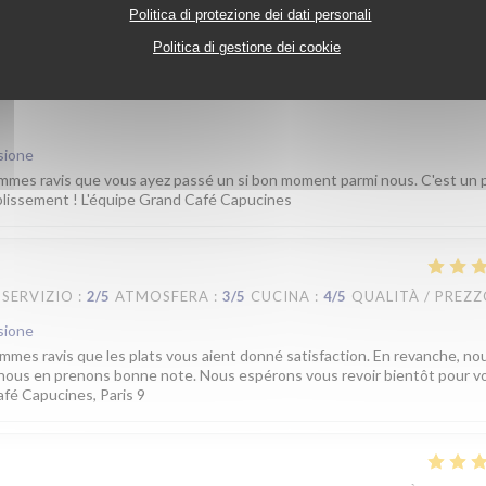
Politica di protezione dei dati personali
SERVIZIO
:
4
/5
ATMOSFERA
:
5
/5
CUCINA
:
5
/5
QUALITÀ / PREZ
Politica di gestione dei cookie
sione
mmes ravis que vous ayez passé un si bon moment parmi nous. C'est un pl
ablissement ! L'équipe Grand Café Capucines
SERVIZIO
:
2
/5
ATMOSFERA
:
3
/5
CUCINA
:
4
/5
QUALITÀ / PREZ
sione
mmes ravis que les plats vous aient donné satisfaction. En revanche, no
t nous en prenons bonne note. Nous espérons vous revoir bientôt pour v
afé Capucines, Paris 9