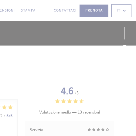
IT
ENSIONI
STAMPA
CONTATTACI
PRENOTA
((APRE UNA NUOVA FINESTRA))
((APRE UNA NUOVA FINESTRA))
Face
Inst
4.6
/5
Valutazione media —
13 recensioni
ZO
:
5
/5
Servizio