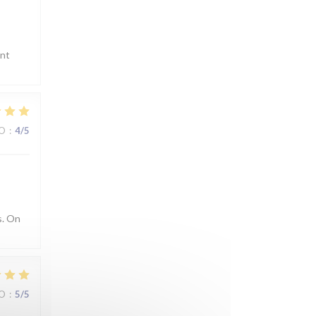
ent
ZO
:
4
/5
s. On
ZO
:
5
/5