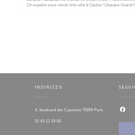
On espère vous revoir très vite à Opéra ! L'équipe Grand
INDIRIZZO
SEGUI
((apre una nuova fi
4, boulevard des Capucines 75009 Paris
Faceb
01 43 12 19 00