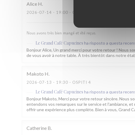
Alice
H
2026-07-14
- 19:00 - OSPITI 4
Nous avons très bien mangé et été reçus.
Le Grand Café Capucines
ha risposto a questa recen
Bonjour Alice, Un grand merci pour votre retour ! Nous so
de vous avoir à notre table. À très bientôt dans notre ét
Makoto
H
2026-07-13
- 19:30 - OSPITI 4
Le Grand Café Capucines
ha risposto a questa recen
Bonjour Makoto, Merci pour votre retour sincère. Nous so
entendons vos remarques sur le service et l'ambiance, e
offrir une expérience plus complète. Bien à vous, Grand C
Catherine
B