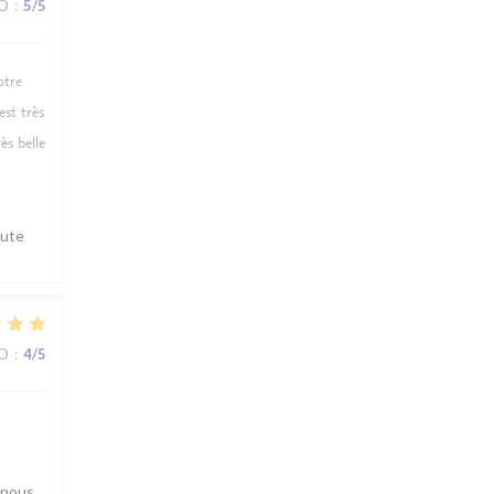
ZO
:
5
/5
otre
est très
ès belle
oute
ZO
:
4
/5
 nous.