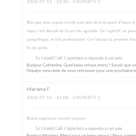
2026-07-12
- 23:30 - COUVERTS 3
Bien que nous soyons arrivés avec plus de trois quart d’heure d’
repas s’est déroulé de façon très agréable. De l’apéritif, en passa
sympathique, et très professionnel. Ce n’est pas la première fois
fin de soirée.
Le Grand Café Capucines
a répondu à cet avis
Bonjour Catherine, Quel beau retour, merci ! Savoir que vou
l'équipe sera ravie de vous retrouver pour une prochaine 
Mariama
F
2026-07-11
- 21:00 - COUVERTS 2
Bonne expérience comme toujours
Le Grand Café Capucines
a répondu à cet avis
Bonjour Mariama, Merci pour ce beau retour ! Nous somme