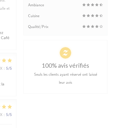
rix.
Ambiance
lle et
Cuisine
Qualité/Prix
ez
d Café
100% avis vérifiés
IX
:
5
/5
Seuls les clients ayant réservé ont laissé
leur avis
 la
IX
:
5
/5