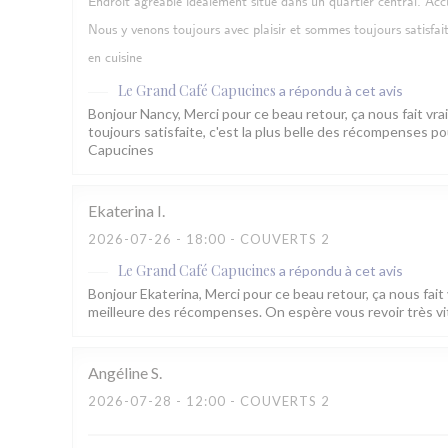
Endroit agréable idéalement situé dans un quartier central. Accuei
Nous y venons toujours avec plaisir et sommes toujours satisfai
en cuisine
Le Grand Café Capucines
a répondu à cet avis
Bonjour Nancy, Merci pour ce beau retour, ça nous fait vra
toujours satisfaite, c'est la plus belle des récompenses p
Capucines
Ekaterina
I
2026-07-26
- 18:00 - COUVERTS 2
Le Grand Café Capucines
a répondu à cet avis
Bonjour Ekaterina, Merci pour ce beau retour, ça nous fait v
meilleure des récompenses. On espère vous revoir très vi
Angéline
S
2026-07-28
- 12:00 - COUVERTS 2