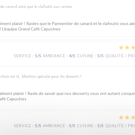
de canard ainsi que le clafoutis aux cerises.
iment plaisir ! Ravies que le Parmentier de canard et le clafoutis vous ai
 ! L'équipe Grand Café Capucines
SERVICE
:
5
/5
AMBIANCE
:
4
/5
CUISINE
:
5
/5
QUALITÉ / PR
choix est là. Mention spéciale pour les desserts !
aiment plaisir ! Ravie de savoir que nos desserts vous ont autant conqui
Café Capucines
SERVICE
:
5
/5
AMBIANCE
:
5
/5
CUISINE
:
5
/5
QUALITÉ / PR