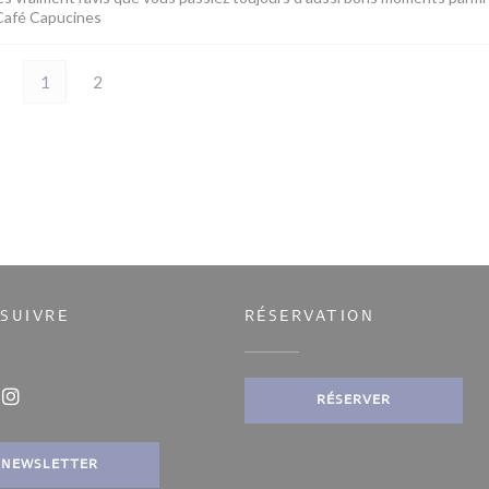
 Café Capucines
1
2
SUIVRE
RÉSERVATION
e fenêtre))
RÉSERVER
ook ((ouvre une nouvelle fenêtre))
Instagram ((ouvre une nouvelle fenêtre))
NEWSLETTER