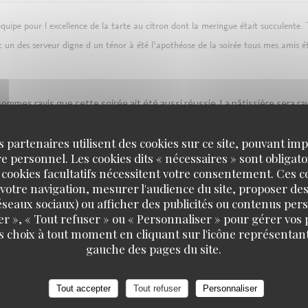
on équipe pour l excellence de la tarte au citron dont la meringue était succulente.
 un des serveur digne d un ténor à été l'apothéose de la soirée tous mes amis é
ommes ravis que cette soirée ait été aussi réussie. La pâtissière sera ra
e ténor en salle... Il va adorer ! L'équipe Grand Café Capucines
s partenaires utilisent des cookies sur ce site, pouvant impl
 personnel. Les cookies dits « nécessaires » sont obligatoi
 cookies facultatifs nécessitent votre consentement. Ces co
SERVICE
:
4
/5
AMBIANCE
:
5
/5
CUISINE
:
5
/5
QUALITÉ / PR
votre navigation, mesurer l'audience du site, proposer des
 réseaux sociaux) ou afficher des publicités ou contenus per
er », « Tout refuser » ou « Personnaliser » pour gérer vos
s choix à tout moment en cliquant sur l'icône représentant
gauche des pages du site.
l'ensemble de votre soirée vous ait plu. Votre remarque sur le rythme du
! On espère vous revoir bientôt à Opéra ! L'équipe Grand Café Capucines
Tout accepter
Tout refuser
Personnaliser