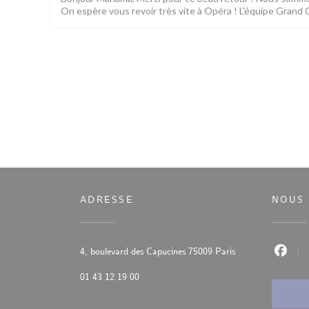
On espère vous revoir très vite à Opéra ! L'équipe Grand
ADRESSE
NOUS 
((ouvre une nouvell
4, boulevard des Capucines 75009 Paris
Faceb
01 43 12 19 00