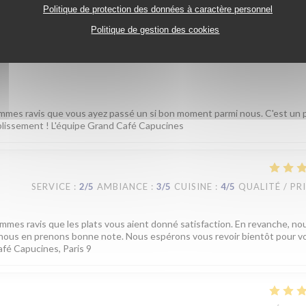
Politique de protection des données à caractère personnel
SERVICE
:
4
/5
AMBIANCE
:
5
/5
CUISINE
:
5
/5
QUALITÉ / PR
Politique de gestion des cookies
mmes ravis que vous ayez passé un si bon moment parmi nous. C'est un pl
ablissement ! L'équipe Grand Café Capucines
SERVICE
:
2
/5
AMBIANCE
:
3
/5
CUISINE
:
4
/5
QUALITÉ / PR
mmes ravis que les plats vous aient donné satisfaction. En revanche, no
t nous en prenons bonne note. Nous espérons vous revoir bientôt pour v
afé Capucines, Paris 9