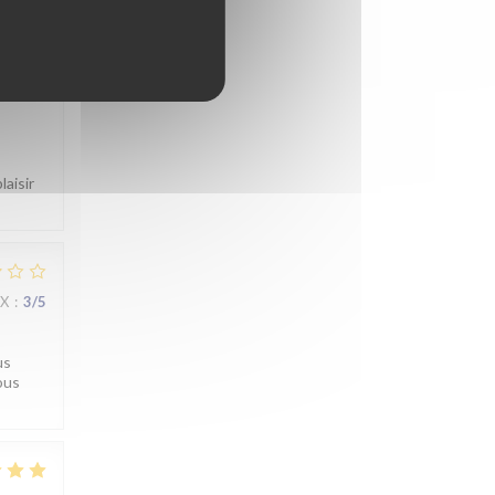
IX
:
4
/5
aisir
IX
:
3
/5
us
ous