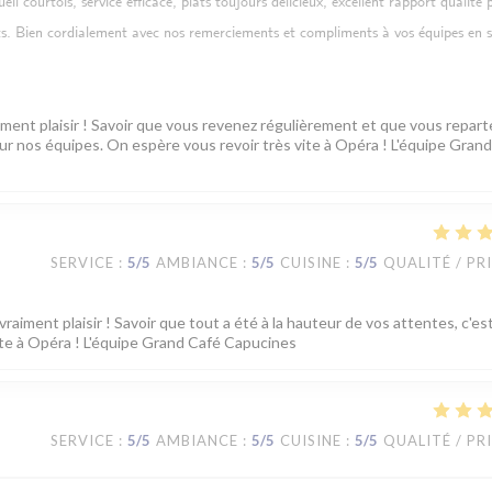
l courtois, service efficace, plats toujours délicieux, excellent rapport qualité p
ts. Bien cordialement avec nos remerciements et compliments à vos équipes en sa
iment plaisir ! Savoir que vous revenez régulièrement et que vous repart
our nos équipes. On espère vous revoir très vite à Opéra ! L'équipe Gran
SERVICE
:
5
/5
AMBIANCE
:
5
/5
CUISINE
:
5
/5
QUALITÉ / PR
raiment plaisir ! Savoir que tout a été à la hauteur de vos attentes, c'est
te à Opéra ! L'équipe Grand Café Capucines
SERVICE
:
5
/5
AMBIANCE
:
5
/5
CUISINE
:
5
/5
QUALITÉ / PR