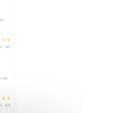
ent
IX
:
4
/5
s. On
IX
:
5
/5