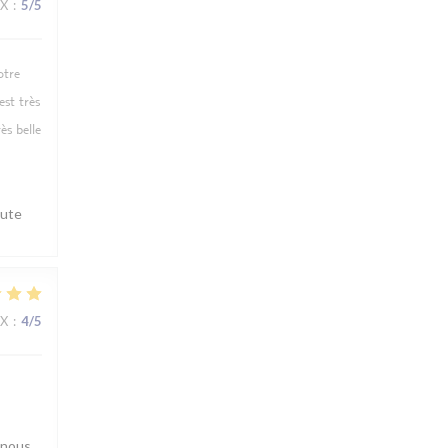
IX
:
5
/5
otre
est très
ès belle
oute
IX
:
4
/5
 nous.