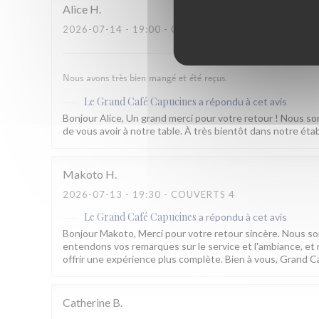
Alice
H
2026-07-14
- 19:00 - COUVERTS 4
Nous avons très bien mangé et été reçus.
Le Grand Café Capucines
a répondu à cet avis
Bonjour Alice, Un grand merci pour votre retour ! Nous so
de vous avoir à notre table. À très bientôt dans notre ét
Makoto
H
2026-07-13
- 19:30 - COUVERTS 4
Le Grand Café Capucines
a répondu à cet avis
Bonjour Makoto, Merci pour votre retour sincère. Nous so
entendons vos remarques sur le service et l'ambiance, e
offrir une expérience plus complète. Bien à vous, Grand C
Catherine
B