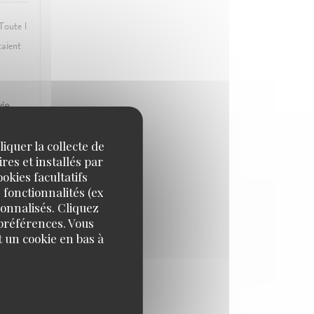
 Toute l
taient
vie
iquer la collecte de
res et installés par
okies facultatifs
IX
:
5
/5
 fonctionnalités (ex
sonnalisés. Cliquez
 préférences. Vous
 un cookie en bas à