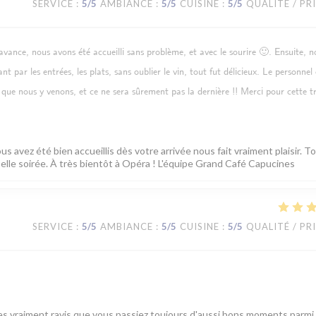
SERVICE
:
5
/5
AMBIANCE
:
5
/5
CUISINE
:
5
/5
QUALITÉ / PR
avance, nous avons été accueilli sans problème, et avec le sourire 🙂. Ensuite, n
nt par les entrées, les plats, sans oublier le vin, tout fut délicieux. Le personnel 
 que nous y venons, et ce ne sera sûrement pas la dernière !! Merci pour cette tr
s avez été bien accueillis dès votre arrivée nous fait vraiment plaisir. T
belle soirée. À très bientôt à Opéra ! L'équipe Grand Café Capucines
SERVICE
:
5
/5
AMBIANCE
:
5
/5
CUISINE
:
5
/5
QUALITÉ / PR
s vraiment ravis que vous passiez toujours d'aussi bons moments parmi