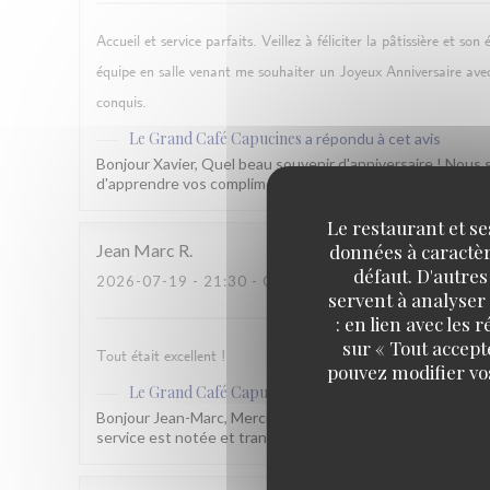
Accueil et service parfaits. Veillez à féliciter la pâtissière et s
équipe en salle venant me souhaiter un Joyeux Anniversaire avec
conquis.
Le Grand Café Capucines
a répondu à cet avis
Bonjour Xavier, Quel beau souvenir d'anniversaire ! Nous s
d'apprendre vos compliments sur sa tarte au citron. Et notr
Le restaurant et se
données à caractère
Jean Marc
R
défaut. D'autres
2026-07-19
- 21:30 - COUVERTS 2
servent à analyser 
: en lien avec les
sur « Tout accept
Tout était excellent !
pouvez modifier vo
Le Grand Café Capucines
a répondu à cet avis
Bonjour Jean-Marc, Merci pour ce beau retour ! Ravis que 
service est notée et transmise à l'équipe, on y travaille 