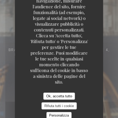
navigazione, misurare
l'audience del sito, fornire
funzionalità (ad esempio,
legate ai social network) o
visualizzare pubblicità o
contenuti personalizzati.
Clicca su 'Accetta tutto',
'Rifiuta tutto' o 'Personalizza'
per gestire le tue
BRASSERIE – FRUITS DE MER A EMPORTER
4,
preferenze. Puoi modificare
BOULEVARD DES CAPUCINES 75009 PARIS
le tue scelte in qualsiasi
momento cliccando
sull'icona del cookie in basso
a sinistra delle pagine del
sito.
Ok, accetta tutto
Rifiuta tutti i cookie
Personalizza