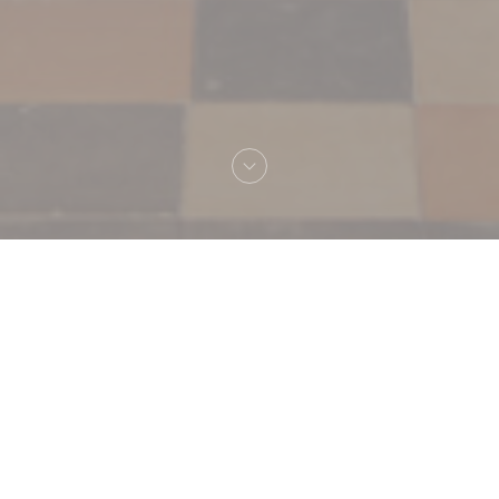
Benvenuto a
Le Grand Café Capucines