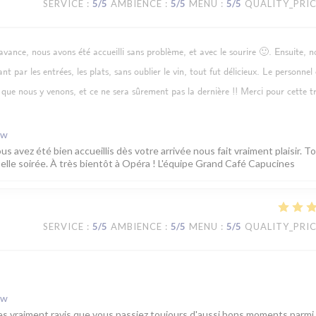
SERVICE
:
5
/5
AMBIENCE
:
5
/5
MENU
:
5
/5
QUALITY_PRI
avance, nous avons été accueilli sans problème, et avec le sourire 🙂. Ensuite, n
nt par les entrées, les plats, sans oublier le vin, tout fut délicieux. Le personnel 
 que nous y venons, et ce ne sera sûrement pas la dernière !! Merci pour cette tr
ew
s avez été bien accueillis dès votre arrivée nous fait vraiment plaisir. T
belle soirée. À très bientôt à Opéra ! L'équipe Grand Café Capucines
SERVICE
:
5
/5
AMBIENCE
:
5
/5
MENU
:
5
/5
QUALITY_PRI
ew
s vraiment ravis que vous passiez toujours d'aussi bons moments parmi