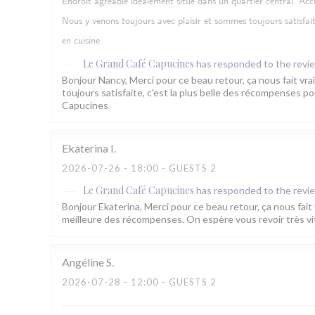
Endroit agréable idéalement situé dans un quartier central. Accuei
Nous y venons toujours avec plaisir et sommes toujours satisfai
en cuisine
Le Grand Café Capucines
has responded to the revi
Bonjour Nancy, Merci pour ce beau retour, ça nous fait vra
toujours satisfaite, c'est la plus belle des récompenses p
Capucines
Ekaterina
I
2026-07-26
- 18:00 - GUESTS 2
Le Grand Café Capucines
has responded to the revi
Bonjour Ekaterina, Merci pour ce beau retour, ça nous fait v
meilleure des récompenses. On espère vous revoir très vi
Angéline
S
2026-07-28
- 12:00 - GUESTS 2