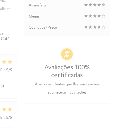
rix.
Atmosfera
lle et
Menus
Qualidade/Preço
ez
d Café
Avaliações 100%
CE
:
5
/5
certificadas
Apenas os clientes que fizeram reservas
 la
submeteram avaliações
CE
:
5
/5