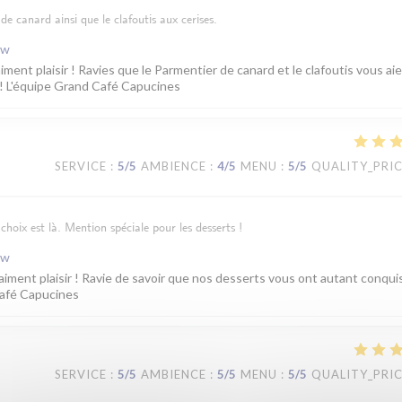
de canard ainsi que le clafoutis aux cerises.
ew
iment plaisir ! Ravies que le Parmentier de canard et le clafoutis vous ai
 ! L'équipe Grand Café Capucines
SERVICE
:
5
/5
AMBIENCE
:
4
/5
MENU
:
5
/5
QUALITY_PRI
choix est là. Mention spéciale pour les desserts !
ew
aiment plaisir ! Ravie de savoir que nos desserts vous ont autant conqui
Café Capucines
SERVICE
:
5
/5
AMBIENCE
:
5
/5
MENU
:
5
/5
QUALITY_PRI