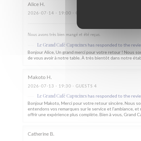
Alice
H
2026-07-14
- 19:00 - GUESTS 4
Nous avons très bien mangé et été reçus.
Le Grand Café Capucines
has responded to the revi
Bonjour Alice, Un grand merci pour votre retour ! Nous so
de vous avoir à notre table. À très bientôt dans notre ét
Makoto
H
2026-07-13
- 19:30 - GUESTS 4
Le Grand Café Capucines
has responded to the revi
Bonjour Makoto, Merci pour votre retour sincère. Nous so
entendons vos remarques sur le service et l'ambiance, e
offrir une expérience plus complète. Bien à vous, Grand C
Catherine
B