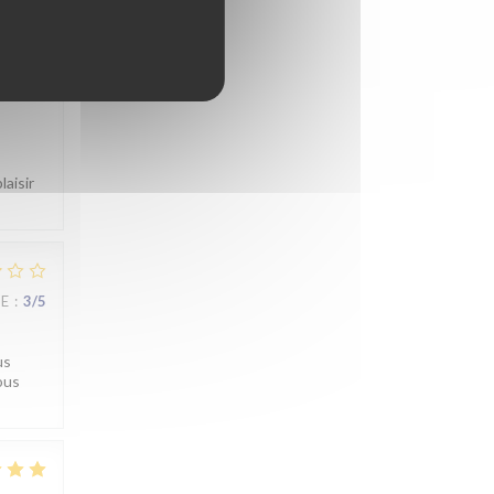
CE
:
4
/5
aisir
CE
:
3
/5
us
ous