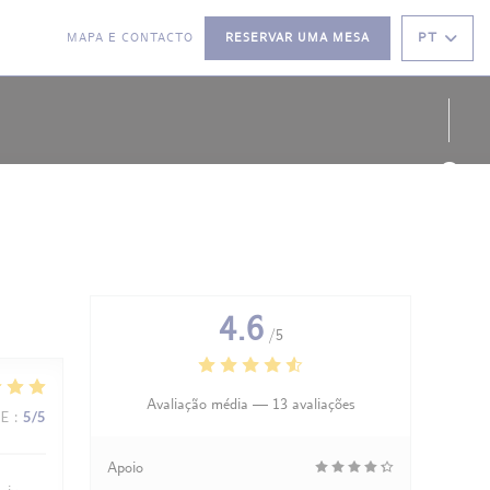
PT
A
MAPA E CONTACTO
RESERVAR UMA MESA
((ABRE NUMA NOVA JANELA))
((ABRE NUMA NOVA JANELA))
Face
Inst
4.6
/5
Avaliação média —
13 avaliações
CE
:
5
/5
Apoio