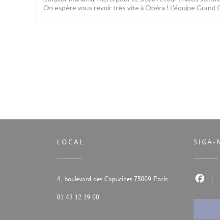
On espère vous revoir très vite à Opéra ! L'équipe Grand
LOCAL
SIGA-
((abre numa nova j
4, boulevard des Capucines 75009 Paris
Faceb
01 43 12 19 00