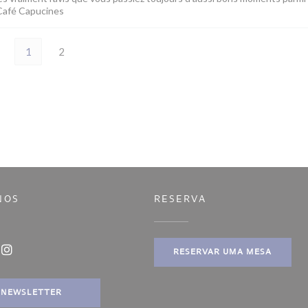
 Café Capucines
1
2
NOS
RESERVA
anela))
RESERVAR UMA MESA
ook ((abre numa nova janela))
Instagram ((abre numa nova janela))
NEWSLETTER