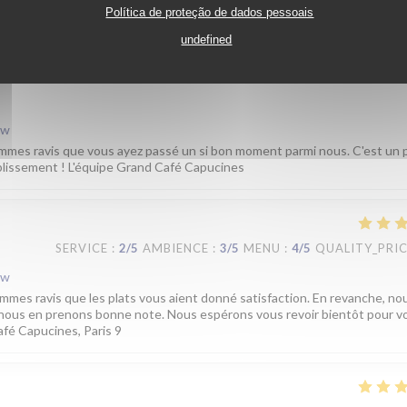
Política de proteção de dados pessoais
SERVICE
:
4
/5
AMBIENCE
:
5
/5
MENU
:
5
/5
QUALITY_PRI
undefined
ew
mmes ravis que vous ayez passé un si bon moment parmi nous. C'est un pl
ablissement ! L'équipe Grand Café Capucines
SERVICE
:
2
/5
AMBIENCE
:
3
/5
MENU
:
4
/5
QUALITY_PRI
ew
mmes ravis que les plats vous aient donné satisfaction. En revanche, no
t nous en prenons bonne note. Nous espérons vous revoir bientôt pour v
afé Capucines, Paris 9