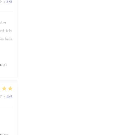
CE
:
5
/5
otre
est très
ès belle
oute
CE
:
4
/5
 nous.