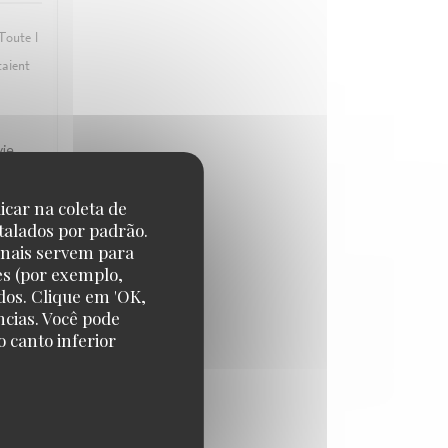
 Toute l
taient
vie
icar na coleta de
talados por padrão.
onais servem para
CE
:
5
/5
es (por exemplo,
dos. Clique em 'OK,
ncias. Você pode
 canto inferior