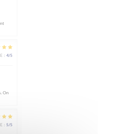
ent
CE
:
4
/5
s. On
CE
:
5
/5