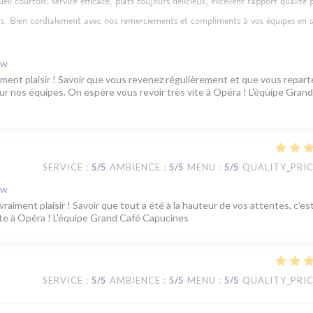
l courtois, service efficace, plats toujours délicieux, excellent rapport qualité p
ts. Bien cordialement avec nos remerciements et compliments à vos équipes en sa
ew
iment plaisir ! Savoir que vous revenez régulièrement et que vous repart
our nos équipes. On espère vous revoir très vite à Opéra ! L'équipe Gran
SERVICE
:
5
/5
AMBIENCE
:
5
/5
MENU
:
5
/5
QUALITY_PRI
ew
raiment plaisir ! Savoir que tout a été à la hauteur de vos attentes, c'est
te à Opéra ! L'équipe Grand Café Capucines
SERVICE
:
5
/5
AMBIENCE
:
5
/5
MENU
:
5
/5
QUALITY_PRI