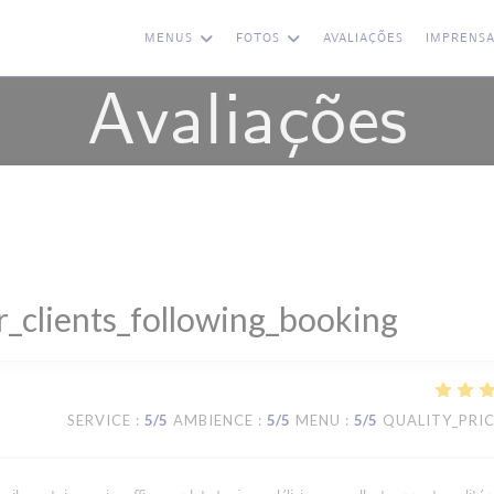
MENUS
FOTOS
AVALIAÇÕES
IMPRENS
Avaliações
_clients_following_booking
SERVICE
:
5
/5
AMBIENCE
:
5
/5
MENU
:
5
/5
QUALITY_PRI