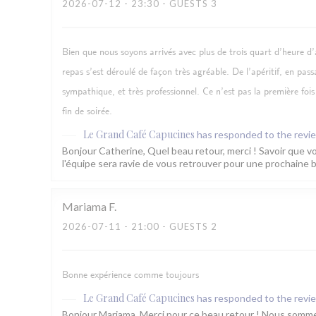
2026-07-12
- 23:30 - GUESTS 3
Bien que nous soyons arrivés avec plus de trois quart d’heure d’
repas s’est déroulé de façon très agréable. De l’apéritif, en passa
sympathique, et très professionnel. Ce n’est pas la première fois
fin de soirée.
Le Grand Café Capucines
has responded to the revi
Bonjour Catherine, Quel beau retour, merci ! Savoir que vou
l'équipe sera ravie de vous retrouver pour une prochaine 
Mariama
F
2026-07-11
- 21:00 - GUESTS 2
Bonne expérience comme toujours
Le Grand Café Capucines
has responded to the revi
Bonjour Mariama, Merci pour ce beau retour ! Nous somme