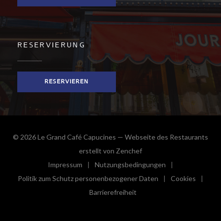
RESERVIERUNG
RESERVIEREN
© 2026 Le Grand Café Capucines — Webseite des Restaurants
((öffnet ein neues Fenster
erstellt von
Zenchef
Impressum
Nutzungsbedingungen
((öffnet ein neues Fenster))
((öffnet ein neues Fenster))
Politik zum Schutz personenbezogener Daten
Cookies
((öffnet ein neues Fenster))
((öffnet e
Barrierefreiheit
((öffnet ein neues Fenster))