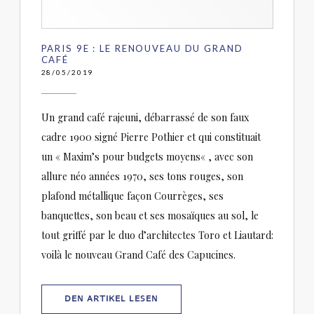
PARIS 9E : LE RENOUVEAU DU GRAND
CAFÉ
28/05/2019
Un grand café rajeuni, débarrassé de son faux
cadre 1900 signé Pierre Pothier et qui constituait
un « Maxim’s pour budgets moyens« , avec son
allure néo années 1970, ses tons rouges, son
plafond métallique façon Courrèges, ses
banquettes, son beau et ses mosaïques au sol, le
tout griffé par le duo d’architectes Toro et Liautard:
voilà le nouveau Grand Café des Capucines.
((ÖFFNET EIN NEUES FENSTER))
DEN ARTIKEL LESEN