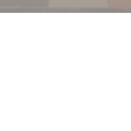
欢迎来到
Le Grand Café Capucines