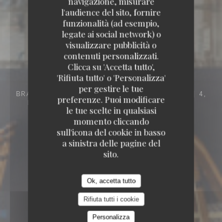
navigazione, misurare
l'audience del sito, fornire
funzionalità (ad esempio,
legate ai social network) o
visualizzare pubblicità o
contenuti personalizzati.
Clicca su 'Accetta tutto',
'Rifiuta tutto' o 'Personalizza'
per gestire le tue
BRASSERIE – FRUITS DE MER A EMPORTER
4,
preferenze. Puoi modificare
BOULEVARD DES CAPUCINES 75009 PARIS
le tue scelte in qualsiasi
momento cliccando
sull'icona del cookie in basso
a sinistra delle pagine del
sito.
Ok, accetta tutto
Rifiuta tutti i cookie
Personalizza