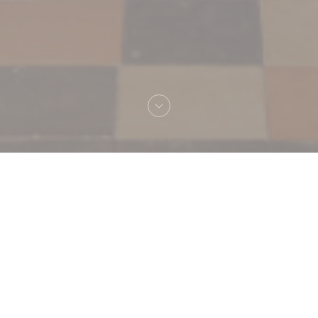
Benvenuto a
Le Grand Café Capucines