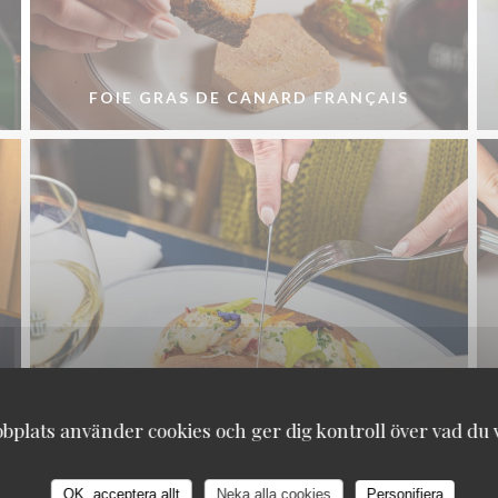
FOIE GRAS DE CANARD FRANÇAIS
plats använder cookies och ger dig kontroll över vad du vi
LOBSTER ROLL
OK, acceptera allt
Neka alla cookies
Personifiera