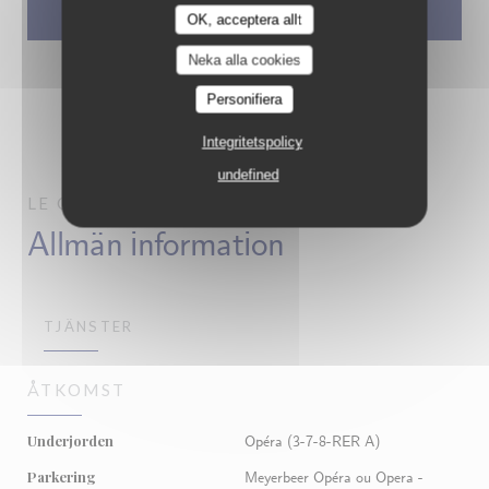
OK, acceptera allt
Neka alla cookies
Personifiera
Integritetspolicy
undefined
LE GRAND CAFÉ CAPUCINES
PARIS
Allmän information
TJÄNSTER
ÅTKOMST
Underjorden
Opéra (3-7-8-RER A)
Parkering
Meyerbeer Opéra ou Opera -