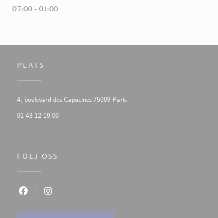
07:00 - 01:00
PLATS
((öppnas i ett nytt fönster))
4, boulevard des Capucines 75009 Paris
01 43 12 19 00
FÖLJ OSS
Facebook ((öppnas i ett nytt fönster))
Instagram ((öppnas i ett nytt fönster))