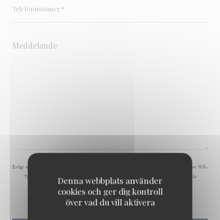
Enligt marknadsföringslagen har du rätt att spärra dig mot oönskad marknadsföring genom NIX-
Telefon:
nixtelefon.org
. För mer information om hur vi behandlar dina uppgifter, se vår
Denna webbplats använder
integritetspolicy
.
cookies och ger dig kontroll
över vad du vill aktivera