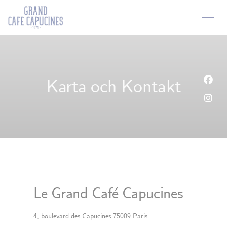
Cookie- hanteringspanel
Karta och Kontakt
Faceb
Insta
Le Grand Café Capucines
((öppnas i ett nytt fönster))
4, boulevard des Capucines 75009 Paris