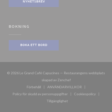
NYHETSBREV
BOKNING
BOKA ETT BORD
© 2026 Le Grand Café Capucines — Restaurangens webbplats
((öppnas i ett nytt fönster)
skapad av
Zenchef
Förbehåll
ANVÄNDARVILLKOR
((öppnas i ett nytt fönster))
((öppnas i ett nytt fönster))
Policy för skydd av personuppgifter
Cookiespolicy
((öppnas i ett nytt fönster))
((öppnas i ett n
Tillgänglighet
((öppnas i ett nytt fönster))