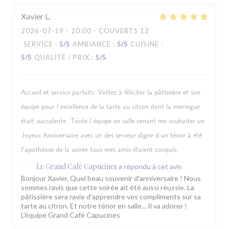
Xavier
L
2026-07-19
- 20:00 - COUVERTS 12
SERVICE
:
5
/5
AMBIANCE
:
5
/5
CUISINE
:
5
/5
QUALITÉ / PRIX
:
5
/5
Accueil et service parfaits. Veillez à féliciter la pâtissière et son
équipe pour l excellence de la tarte au citron dont la meringue
était succulente. Toute l équipe en salle venant me souhaiter un
Joyeux Anniversaire avec un des serveur digne d un ténor à été
l'apothéose de la soirée tous mes amis étaient conquis.
Le Grand Café Capucines
a répondu à cet avis
Bonjour Xavier, Quel beau souvenir d'anniversaire ! Nous
sommes ravis que cette soirée ait été aussi réussie. La
pâtissière sera ravie d'apprendre vos compliments sur sa
tarte au citron. Et notre ténor en salle... Il va adorer !
L'équipe Grand Café Capucines