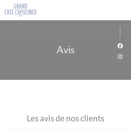
Personnalisation de vos choix en matière de cookies
Avis
Face
Inst
Les avis de nos clients