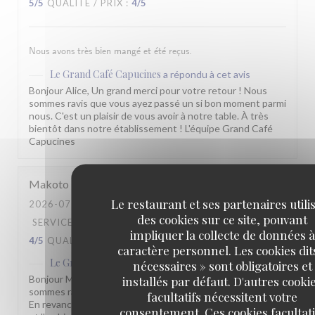
5
/5
QUALITÉ / PRIX
:
4
/5
Nous avons très bien mangé et été reçus.
Le Grand Café Capucines
a répondu à cet avis
Bonjour Alice, Un grand merci pour votre retour ! Nous
sommes ravis que vous ayez passé un si bon moment parmi
nous. C'est un plaisir de vous avoir à notre table. À très
bientôt dans notre établissement ! L'équipe Grand Café
Capucines
Makoto
H
Le restaurant et ses partenaires utili
2026-07-13
- 19:30 - COUVERTS 4
des cookies sur ce site, pouvant
SERVICE
:
2
/5
AMBIANCE
:
3
/5
CUISINE
:
impliquer la collecte de données à
4
/5
QUALITÉ / PRIX
:
3
/5
caractère personnel. Les cookies dit
Le Grand Café Capucines
a répondu à cet avis
nécessaires » sont obligatoires et
Bonjour Makoto, Merci pour votre retour sincère. Nous
installés par défaut. D'autres cooki
sommes ravis que les plats vous aient donné satisfaction.
facultatifs nécessitent votre
En revanche, nous entendons vos remarques sur le service
consentement. Ces cookies facultati