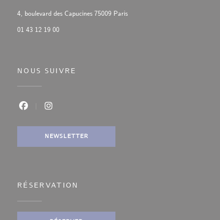
((ouvre une nouvelle fenêtre))
4, boulevard des Capucines 75009 Paris
01 43 12 19 00
NOUS SUIVRE
Facebook ((ouvre une nouvelle fenêtre))
Instagram ((ouvre une nouvelle fenêtre))
NEWSLETTER
RÉSERVATION