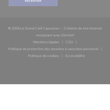
RÉSERVER
© 2026 Le Grand Café Capucines — Création de site internet
((ouvre une nouvelle fe
restaurant avec
Zenchef
Mentions légales
CGU
((ouvre une nouvelle fenêtre))
((ouvre une nouvelle fen
Politique de protection des données à caractère personnel
((ouvre une nouvelle fenêtre))
Politique de cookies
Accessibilite
((ouvre une nouvelle fenêtre))
((ouvre une nouvelle fe