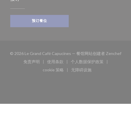
预订餐位
((在
© 2026 Le Grand Café Capucines — 餐馆网站创建者
Zenchef
免责声明
使用条款
个人数据保护政策
((在新窗口中打开))
((在新窗口中打开))
((在新窗口中打开))
cookie 策略
无障碍设施
((在新窗口中打开))
((在新窗口中打开))