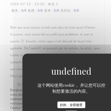
2026-07-12
- 23:30 - 来宾 3
服务
:
5
/5
氛围
:
5
/5
菜单
:
5
/5
质价比
:
5
/5
Bien que nous soyons arrivés avec plus de trois quart d’heure
d’avance, nous avons été accueilli sans problème, et avec le
sourire 🙂. Ensuite, notre repas s’est déroulé de façon très
agréable. De l’apéritif, en passant par les entrées, les plats, sans
oublier le vin, tout fut délicieux. Le personnel est très
sympathique, et très professionnel. Ce n’est pas la première fois
que nous y venons, et ce ne sera sûrement pas la dernière !!
Merci pour cette très belle fin de soirée.
Le Grand Café Capucines
已回复此评论
这个网站使用cookie， 并让您可以控
Bonjour Catherine, Quel beau retour, merci ! Savoir que
制想要激活的内容。
vous avez été bien accueillis dès votre arrivée nous fait
vraiment plaisir. Toute l'équipe sera ravie de vous
retrouver pour une prochaine belle soirée. À très bientôt à
好的，全部接受
Opéra ! L'équipe Grand Café Capucines