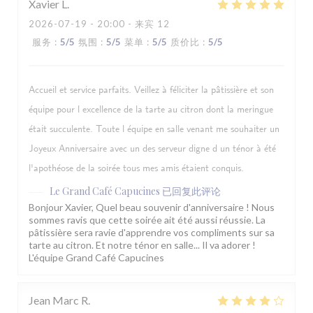
Xavier
L
2026-07-19
- 20:00 - 来宾 12
服务
:
5
/5
氛围
:
5
/5
菜单
:
5
/5
质价比
:
5
/5
Accueil et service parfaits. Veillez à féliciter la pâtissière et son
équipe pour l excellence de la tarte au citron dont la meringue
était succulente. Toute l équipe en salle venant me souhaiter un
Joyeux Anniversaire avec un des serveur digne d un ténor à été
l'apothéose de la soirée tous mes amis étaient conquis.
Le Grand Café Capucines
已回复此评论
Bonjour Xavier, Quel beau souvenir d'anniversaire ! Nous
sommes ravis que cette soirée ait été aussi réussie. La
pâtissière sera ravie d'apprendre vos compliments sur sa
tarte au citron. Et notre ténor en salle... Il va adorer !
L'équipe Grand Café Capucines
Jean Marc
R