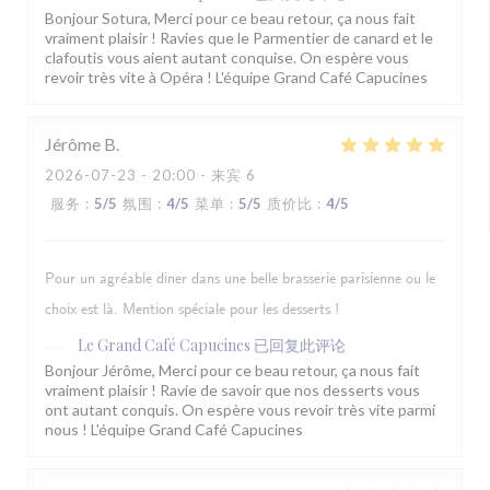
Bonjour Sotura, Merci pour ce beau retour, ça nous fait
vraiment plaisir ! Ravies que le Parmentier de canard et le
clafoutis vous aient autant conquise. On espère vous
revoir très vite à Opéra ! L'équipe Grand Café Capucines
Jérôme
B
2026-07-23
- 20:00 - 来宾 6
服务
:
5
/5
氛围
:
4
/5
菜单
:
5
/5
质价比
:
4
/5
Pour un agréable diner dans une belle brasserie parisienne ou le
choix est là. Mention spéciale pour les desserts !
Le Grand Café Capucines
已回复此评论
Bonjour Jérôme, Merci pour ce beau retour, ça nous fait
vraiment plaisir ! Ravie de savoir que nos desserts vous
ont autant conquis. On espère vous revoir très vite parmi
nous ! L'équipe Grand Café Capucines