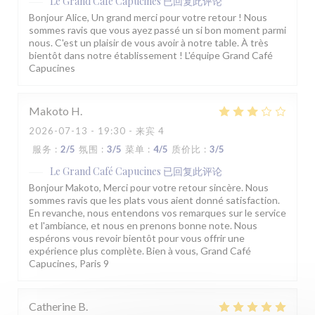
Le Grand Café Capucines
已回复此评论
Bonjour Alice, Un grand merci pour votre retour ! Nous
sommes ravis que vous ayez passé un si bon moment parmi
nous. C'est un plaisir de vous avoir à notre table. À très
bientôt dans notre établissement ! L'équipe Grand Café
Capucines
Makoto
H
2026-07-13
- 19:30 - 来宾 4
服务
:
2
/5
氛围
:
3
/5
菜单
:
4
/5
质价比
:
3
/5
Le Grand Café Capucines
已回复此评论
Bonjour Makoto, Merci pour votre retour sincère. Nous
sommes ravis que les plats vous aient donné satisfaction.
En revanche, nous entendons vos remarques sur le service
et l'ambiance, et nous en prenons bonne note. Nous
espérons vous revoir bientôt pour vous offrir une
expérience plus complète. Bien à vous, Grand Café
Capucines, Paris 9
Catherine
B