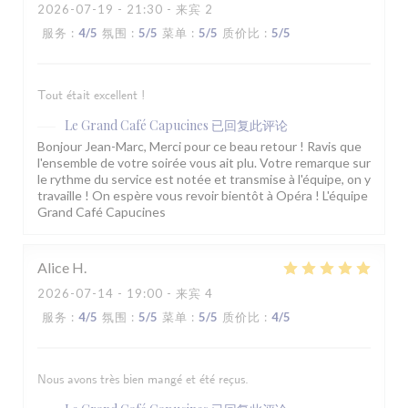
2026-07-19
- 21:30 - 来宾 2
服务
:
4
/5
氛围
:
5
/5
菜单
:
5
/5
质价比
:
5
/5
Tout était excellent !
Le Grand Café Capucines
已回复此评论
Bonjour Jean-Marc, Merci pour ce beau retour ! Ravis que
l'ensemble de votre soirée vous ait plu. Votre remarque sur
le rythme du service est notée et transmise à l'équipe, on y
travaille ! On espère vous revoir bientôt à Opéra ! L'équipe
Grand Café Capucines
Alice
H
2026-07-14
- 19:00 - 来宾 4
服务
:
4
/5
氛围
:
5
/5
菜单
:
5
/5
质价比
:
4
/5
Nous avons très bien mangé et été reçus.