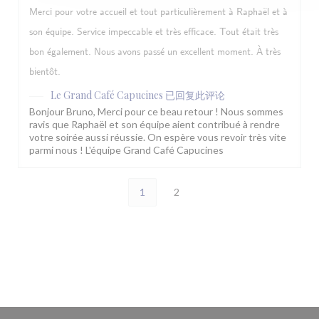
Merci pour votre accueil et tout particulièrement à Raphaël et à
son équipe. Service impeccable et très efficace. Tout était très
bon également. Nous avons passé un excellent moment. À très
bientôt.
Le Grand Café Capucines
已回复此评论
Bonjour Bruno, Merci pour ce beau retour ! Nous sommes
ravis que Raphaël et son équipe aient contribué à rendre
votre soirée aussi réussie. On espère vous revoir très vite
parmi nous ! L'équipe Grand Café Capucines
1
2