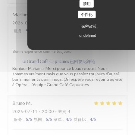
禁用
Mariama
F
个性化
2026-07-11
- 21:00 - 来宾 2
保密政策
服务
:
5
/5
氛围
:
5
/5
菜单
:
5
/5
质价比
:
4
/5
undefined
Bonne expérience comme toujours
Le Grand Café Capucines
已回复此评论
Bonjour Mariama, Merci pour ce beau retour ! Nous
sommes vraiment ravis que vous passiez toujours d'aussi
bons moments parmi nous. On espère vous revoir très vite
à Opéra ! L'équipe Grand Café Capucines
Bruno
M
2026-07-11
- 20:00 - 来宾 4
服务
:
5
/5
氛围
:
5
/5
菜单
:
4
/5
质价比
:
4
/5