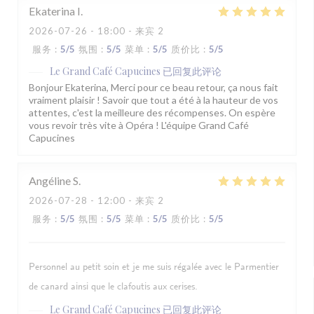
Ekaterina
I
2026-07-26
- 18:00 - 来宾 2
服务
:
5
/5
氛围
:
5
/5
菜单
:
5
/5
质价比
:
5
/5
Le Grand Café Capucines
已回复此评论
Bonjour Ekaterina, Merci pour ce beau retour, ça nous fait
vraiment plaisir ! Savoir que tout a été à la hauteur de vos
attentes, c'est la meilleure des récompenses. On espère
vous revoir très vite à Opéra ! L'équipe Grand Café
Capucines
Angéline
S
2026-07-28
- 12:00 - 来宾 2
服务
:
5
/5
氛围
:
5
/5
菜单
:
5
/5
质价比
:
5
/5
Personnel au petit soin et je me suis régalée avec le Parmentier
de canard ainsi que le clafoutis aux cerises.
Le Grand Café Capucines
已回复此评论