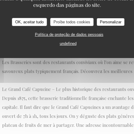
esquerdo das páginas do site.
OK, aceitar tudo
Proíbe todos cookies
Personalizar
VOICI LES MEILLEURES BRASSERIES DE PARIS À TE
Política de proteção de dados pessoais
FOIS
11/10/2024
undefined
Les Brasseries sont des restaurants conviviaux où l'on aime se r
savoureux plats typiquement français. Découvrez les meilleures a
Le Grand Café Capucine – Le plus historique des restaurants ouv
Depuis 1875, cette brasserie traditionnelle française enchante le
capitale. Il faut dire que le Grand Café Capucines a un avantage de
ouvert de 7h à 1h, tous les jours. On y déguste des plats génér
plateau de fruits de mer à partager. Une adresse incontournable 