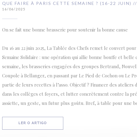
QUE FAIRE À PARIS CETTE SEMAINE ? (16-22 JUIN) 
16/06/2025
On se fait une bonne brasserie pour soutenir la bonne cause
Du 16 au 22 juin 2025, La Tablée des Chefs remet le couvert pour
Semaine Solidaire : une opération qui allie bonne bouffe et belle
semaine, les brasseries engagées des groupes Bertrand, Nouvell
Coupole à Bellanger, en passant par Le Pied de Cochon ou Le P
partie de leurs recettes à l’asso. Objectif ? Financer des ateliers 
dans les collèges et foyers, et lutter concrètement contre la pré
assiette, un geste, un futur plus goûtu. Bref, à table pour une b
((ABRE NUMA NOVA JANELA))
LER O ARTIGO