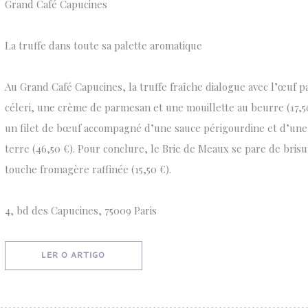
Grand Café Capucines
La truffe dans toute sa palette aromatique
Au Grand Café Capucines, la truffe fraîche dialogue avec l’œuf p
céleri, une crème de parmesan et une mouillette au beurre (17,50
un filet de bœuf accompagné d’une sauce périgourdine et d’u
terre (46,50 €). Pour conclure, le Brie de Meaux se pare de brisu
touche fromagère raffinée (15,50 €).
4, bd des Capucines, 75009 Paris
((ABRE NUMA NOVA JANELA))
LER O ARTIGO