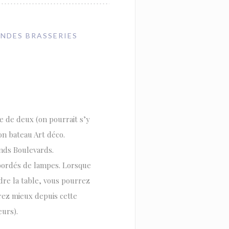
ANDES BRASSERIES
e de deux (on pourrait s’y
on bateau Art déco.
ands Boulevards.
 bordés de lampes. Lorsque
dre la table, vous pourrez
rez mieux depuis cette
eurs).