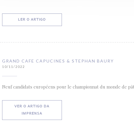
((ABRE NUMA NOVA JANELA))
LER O ARTIGO
GRAND CAFE CAPUCINES & STEPHAN BAURY
10/11/2022
Neuf candidats européens pour le championnat du monde de pâ
VER O ARTIGO DA
((ABRE NUMA NOVA JANELA))
IMPRENSA