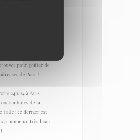
STER AU MOINS UNE
etrouver pour goûter de
dresses de Paris !
erts 24h/24 à Paris
s noctambules de la
 taille : ce dernier est
eux, comme un très beau
!