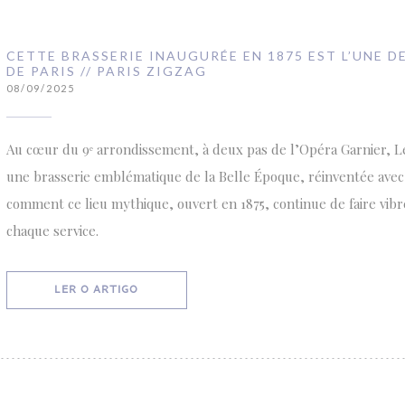
CETTE BRASSERIE INAUGURÉE EN 1875 EST L’UNE D
DE PARIS // PARIS ZIGZAG
08/09/2025
Au cœur du 9ᵉ arrondissement, à deux pas de l’Opéra Garnier, L
une brasserie emblématique de la Belle Époque, réinventée ave
comment ce lieu mythique, ouvert en 1875, continue de faire vib
chaque service.
((ABRE NUMA NOVA JANELA))
LER O ARTIGO