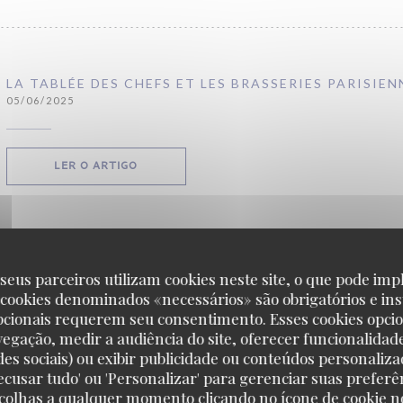
LA TABLÉE DES CHEFS ET LES BRASSERIES PARISIEN
05/06/2025
((ABRE NUMA NOVA JANELA))
LER O ARTIGO
seus parceiros utilizam cookies neste site, o que pode impl
LA TABLÉE DES CHEFS ET LES BRASSERIES PARISIEN
 cookies denominados «necessários» são obrigatórios e ins
05/06/2025
pcionais requerem seu consentimento. Esses cookies opci
vegação, medir a audiência do site, oferecer funcionalidad
des sociais) ou exibir publicidade ou conteúdos personaliza
((ABRE NUMA NOVA JANELA))
LER O ARTIGO
'Recusar tudo' ou 'Personalizar' para gerenciar suas preferê
scolhas a qualquer momento clicando no ícone de cookie no