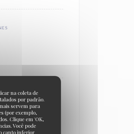
NES
icar na coleta de
NES
talados por padrão.
onais servem para
es (por exemplo,
dos. Clique em 'OK,
ncias. Você pode
 canto inferior