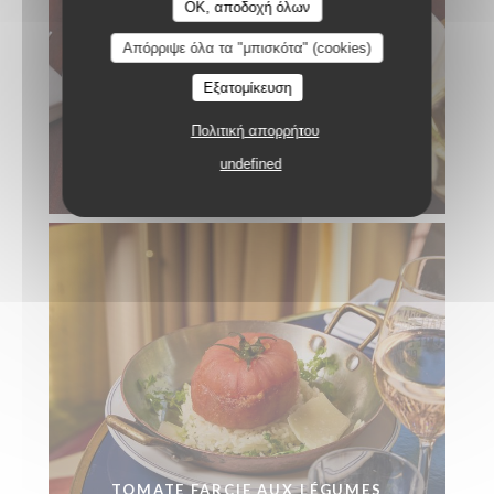
OK, αποδοχή όλων
Απόρριψε όλα τα "μπισκότα" (cookies)
Εξατομίκευση
Πολιτική απορρήτου
undefined
THON MI-CUIT
TOMATE FARCIE AUX LÉGUMES