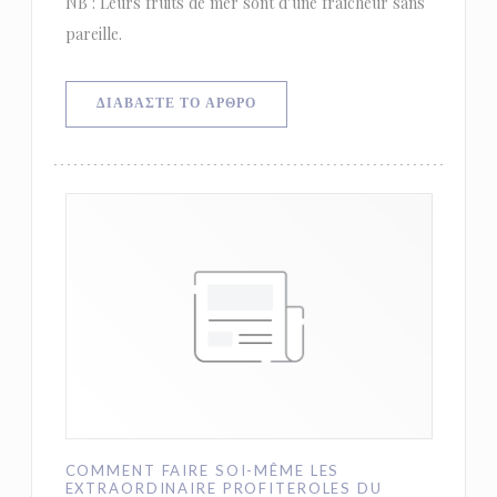
NB : Leurs fruits de mer sont d’une fraîcheur sans
pareille.
((ΑΝΟΊΓΕΙ ΣΕ ΝΈΟ ΠΑΡΆΘΥΡΟ))
ΔΙΑΒΆΣΤΕ ΤΟ ΆΡΘΡΟ
COMMENT FAIRE SOI-MÊME LES
EXTRAORDINAIRE PROFITEROLES DU