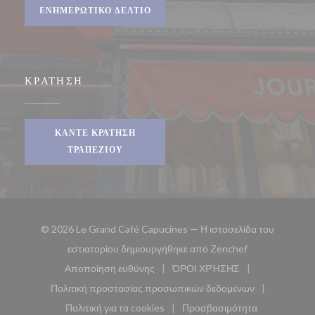
ΕΝΗΜΕΡΩΤΙΚΌ ΔΕΛΤΊΟ
ΚΡΆΤΗΣΗ
ΚΆΝΤΕ ΚΡΆΤΗΣΗ
ΤΡΑΠΕΖΙΟΎ
© 2026 Le Grand Café Capucines — Η ιστοσελίδα του
((ανοίγει σε νέ
εστιατορίου δημιουργήθηκε από
Zenchef
Αποποίηση ευθύνης
ΌΡΟΙ ΧΡΉΣΗΣ
((ανοίγει σε νέο παράθυρο))
((ανοίγει σε νέο παράθυ
Πολιτική προστασίας προσωπικών δεδομένων
((ανοίγει σε νέο παράθυρο))
Πολιτική για τα cookies
Προσβασιμότητα