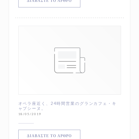
((ΑΝΟΊΓΕΙ ΣΕ ΝΈΟ ΠΑΡΆΘΥΡΟ))
ΔΙΑΒΆΣΤΕ ΤΟ ΆΡΘΡΟ
オペラ座近く、24時間営業のグランカフェ・キ
ャプシーヌ。
18/05/2019
((ΑΝΟΊΓΕΙ ΣΕ ΝΈΟ ΠΑΡΆΘΥΡΟ))
ΔΙΑΒΆΣΤΕ ΤΟ ΆΡΘΡΟ