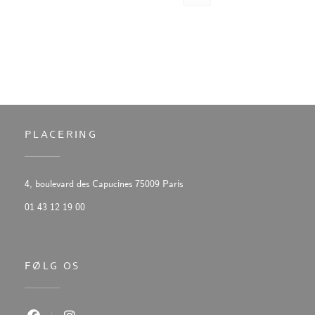
PLACERING
((åbner i et nyt vindue))
4, boulevard des Capucines 75009 Paris
01 43 12 19 00
FØLG OS