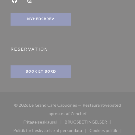
Facebook ((åbner i et nyt vindue))
Instagram ((åbner i et nyt vindue))
NYHEDSBREV
RESERVATION
BOOK ET BORD
© 2026 Le Grand Café Capucines — Restaurantwebsted
((åbner i et nyt vindue))
oprettet af
Zenchef
Fritagelsesklausul
BRUGSBETINGELSER
((åbner i et nyt vindue))
((åbner i et nyt vindue))
Politik for beskyttelse af persondata
Cookies politik
((åbner i et nyt vindue))
((åbner i et nyt