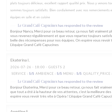
plats toujours délicieux, excellent rapport qualité prix. Nous y venons tou
sommes toujours satisfaits. Bien cordialement avec nos remerciements 
équipes en salle et en cuisine
Le Grand Café Capucines
has responded to the review
Bonjour Nancy, Merci pour ce beau retour, ça nous fait vraiment pla
vous revenez régulièrement et que vous repartez toujours satisfait
belle des récompenses pour nos équipes. On espère vous revoir t
L'équipe Grand Café Capucines
Ekaterina
I
2026-07-26
- 18:00 - GUESTS 2
SERVICE
:
5
/5
AMBIENCE
:
5
/5
MENU
:
5
/5
QUALITY_PRICE
Le Grand Café Capucines
has responded to the review
Bonjour Ekaterina, Merci pour ce beau retour, ça nous fait vraiment 
que tout a été à la hauteur de vos attentes, c'est la meilleure d
espère vous revoir très vite à Opéra ! L'équipe Grand Café Capuc
Angéline
S