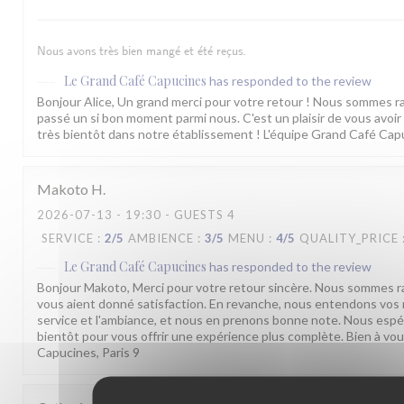
Nous avons très bien mangé et été reçus.
Le Grand Café Capucines
has responded to the review
Bonjour Alice, Un grand merci pour votre retour ! Nous sommes r
passé un si bon moment parmi nous. C'est un plaisir de vous avoir 
très bientôt dans notre établissement ! L'équipe Grand Café Cap
Makoto
H
2026-07-13
- 19:30 - GUESTS 4
SERVICE
:
2
/5
AMBIENCE
:
3
/5
MENU
:
4
/5
QUALITY_PRICE
Le Grand Café Capucines
has responded to the review
Bonjour Makoto, Merci pour votre retour sincère. Nous sommes ra
vous aient donné satisfaction. En revanche, nous entendons vos 
service et l'ambiance, et nous en prenons bonne note. Nous espé
bientôt pour vous offrir une expérience plus complète. Bien à vo
Capucines, Paris 9