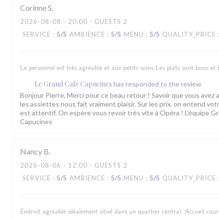
Corinne
S
2026-08-08
- 20:00 - GUESTS 2
SERVICE
:
5
/5
AMBIENCE
:
5
/5
MENU
:
5
/5
QUALITY_PRICE
Le personnel est très agréable et aux petits soins Les plats sont bons et b
Le Grand Café Capucines
has responded to the review
Bonjour Pierre, Merci pour ce beau retour ! Savoir que vous avez a
les assiettes nous fait vraiment plaisir. Sur les prix, on entend vo
est attentif. On espère vous revoir très vite à Opéra ! L'équipe G
Capucines
Nancy
B
2026-08-06
- 12:00 - GUESTS 2
SERVICE
:
5
/5
AMBIENCE
:
5
/5
MENU
:
5
/5
QUALITY_PRICE
Endroit agréable idéalement situé dans un quartier central. Accueil courto