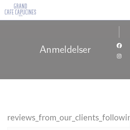
CCookie-styringspanel
Anmeldelser
Faceb
Insta
reviews_from_our_clients_follow