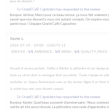
pour les desserts !
Le Grand Café Capucines
has responded to the review
Bonjour Jérôme, Merci pour ce beau retour, ça nous fait vraiment pl
savoir que nos desserts vous ont autant conquis. On espère vous 
parmi nous ! L'équipe Grand Café Capucines
Xavier
L
2026-07-19
- 20:00 - GUESTS 12
SERVICE
:
5
/5
AMBIENCE
:
5
/5
MENU
:
5
/5
QUALITY_PRICE
Accueil et service parfaits. Veillez à féliciter la pâtissière et son équipe p
tarte au citron dont la meringue était succulente. Toute l équipe en sal
souhaiter un Joyeux Anniversaire avec un des serveur digne d un ténor à
la soirée tous mes amis étaient conquis.
Le Grand Café Capucines
has responded to the review
Bonjour Xavier, Quel beau souvenir d'anniversaire ! Nous sommes
soirée ait été aussi réussie. La pâtissière sera ravie d'apprendre