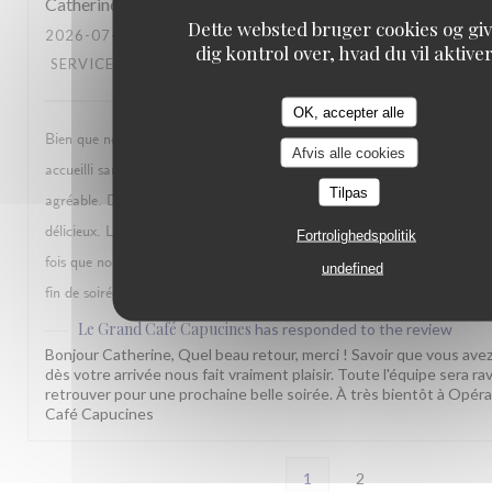
Catherine
B
Dette websted bruger cookies og gi
2026-07-12
- 23:30 - GUESTS 3
dig kontrol over, hvad du vil aktive
SERVICE
:
5
/5
AMBIENCE
:
5
/5
MENU
:
5
/5
QUALITY_PRICE
OK, accepter alle
Bien que nous soyons arrivés avec plus de trois quart d’heure d’avance,
Afvis alle cookies
accueilli sans problème, et avec le sourire 🙂. Ensuite, notre repas s’est
Tilpas
agréable. De l’apéritif, en passant par les entrées, les plats, sans oublier 
délicieux. Le personnel est très sympathique, et très professionnel. Ce n’
Fortrolighedspolitik
fois que nous y venons, et ce ne sera sûrement pas la dernière !! Merci po
undefined
fin de soirée.
Le Grand Café Capucines
has responded to the review
Bonjour Catherine, Quel beau retour, merci ! Savoir que vous avez 
dès votre arrivée nous fait vraiment plaisir. Toute l'équipe sera ra
retrouver pour une prochaine belle soirée. À très bientôt à Opéra
Café Capucines
1
2