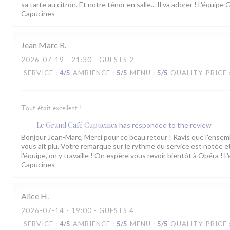
sa tarte au citron. Et notre ténor en salle... Il va adorer ! L'équipe
Capucines
Jean Marc
R
2026-07-19
- 21:30 - GUESTS 2
SERVICE
:
4
/5
AMBIENCE
:
5
/5
MENU
:
5
/5
QUALITY_PRICE
Tout était excellent !
Le Grand Café Capucines
has responded to the review
Bonjour Jean-Marc, Merci pour ce beau retour ! Ravis que l'ensem
vous ait plu. Votre remarque sur le rythme du service est notée e
l'équipe, on y travaille ! On espère vous revoir bientôt à Opéra ! 
Capucines
Alice
H
2026-07-14
- 19:00 - GUESTS 4
SERVICE
:
4
/5
AMBIENCE
:
5
/5
MENU
:
5
/5
QUALITY_PRICE