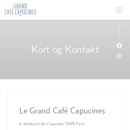
CCookie-styringspanel
Kort og Kontakt
Faceb
Insta
Le Grand Café Capucines
((åbner i et nyt vindue))
4, boulevard des Capucines 75009 Paris