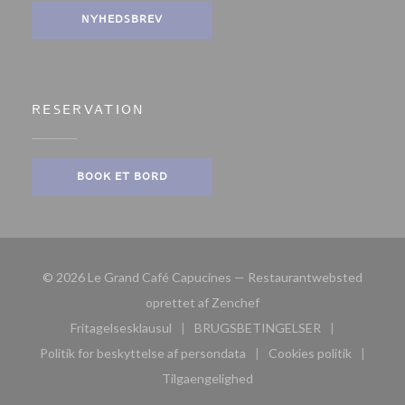
NYHEDSBREV
RESERVATION
BOOK ET BORD
© 2026 Le Grand Café Capucines — Restaurantwebsted
((åbner i et nyt vindue))
oprettet af
Zenchef
Fritagelsesklausul
BRUGSBETINGELSER
((åbner i et nyt vindue))
((åbner i et nyt vindue))
Politik for beskyttelse af persondata
Cookies politik
((åbner i et nyt vindue))
((åbner i et nyt
Tilgaengelighed
((åbner i et nyt vindue))