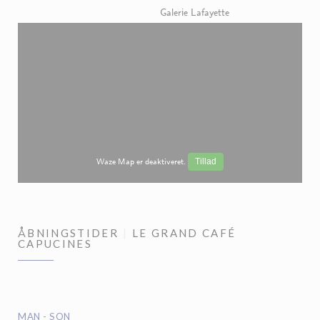
Galerie Lafayette
Waze Map er deaktiveret.
Tillad
ÅBNINGSTIDER
LE GRAND CAFÉ
CAPUCINES
MAN
-
SON