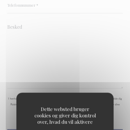
I henhold til markedsføringsloven kan du frabede dig uopfordrede henvendelser ved at tilmelde dig
Robinsonlisten:
borger.dk/robinsonlisten
. For mere information om hvordan vi behandler dine
Dette websted bruger
data, se vores
privatlivspolitik
.
cookies og giver dig kontrol
over, hvad du vil aktivere