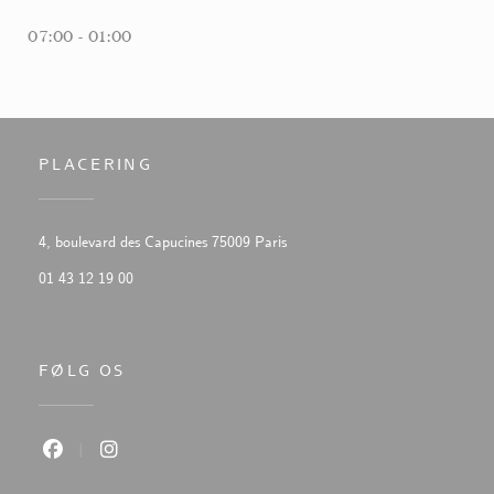
07:00 - 01:00
PLACERING
((åbner i et nyt vindue))
4, boulevard des Capucines 75009 Paris
01 43 12 19 00
FØLG OS
Facebook ((åbner i et nyt vindue))
Instagram ((åbner i et nyt vindue))