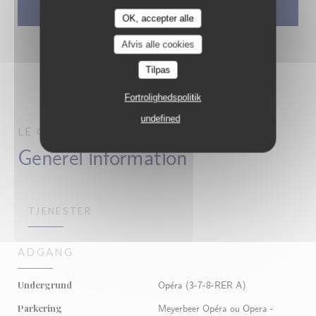
OK, accepter alle
Afvis alle cookies
Tilpas
Fortrolighedspolitik
undefined
LE GRAND CAFÉ CAPUCINES
PARIS
Generel information
TJENESTER
ADGANG
Undergrund
Opéra (3-7-8-RER A)
Parkering
Meyerbeer Opéra ou Opera -