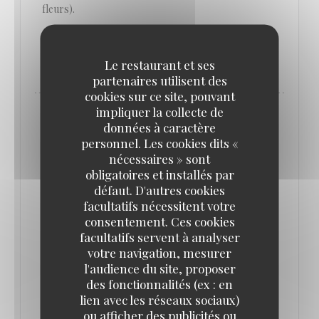
fleurs).
((OUVRE UNE NOUVELLE FENÊTRE))
LIRE L'ARTICLE
Le restaurant et ses
partenaires utilisent des
cookies sur ce site, pouvant
impliquer la collecte de
données à caractère
personnel. Les cookies dits «
nécessaires » sont
obligatoires et installés par
défaut. D'autres cookies
facultatifs nécessitent votre
consentement. Ces cookies
facultatifs servent à analyser
votre navigation, mesurer
l'audience du site, proposer
des fonctionnalités (ex : en
LE GRAND CAFÉ CAPUCINES, LE
lien avec les réseaux sociaux)
RENOUVEAU
ou afficher des publicités ou
29/01/2020