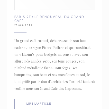
PARIS 9E : LE RENOUVEAU DU GRAND
CAFÉ
28/05/2019
Un grand café rajeuni, débarrassé de son faux
cadre 1900 signé Pierre Pothier et qui constituait
un « Maxim’s pour budgets moyens« , avec son
allure néo années 1970, ses tons rouges, son
plafond métallique façon Courrèges, ses
banquettes, son beau et ses mosaïques au sol, le
tout griffé par le duo d’architectes Toro et Liautard:
voilà le nouveau Grand Café des Capucines.
((OUVRE UNE NOUVELLE FENÊTRE))
LIRE L'ARTICLE