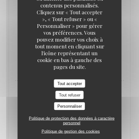
contenus personnalisés.
Cliquez sur « Tout accepter
À deux pas de la place de l'Opéra à Paris, Le Grand
», « Tout refuser » ou «
Personnaliser » pour gérer
Café Capucines a bénéficié d'une rénovation
vos préférences. Vous
complète. De la déco à la carte, tout a été repensé
pouvez modifier vos choix à
pour (re)conquérir la clientèle parisienne.
tout moment en cliquant sur
l'icône représentant un
cookie en bas à gauche des
((OUVRE UNE NOUVELLE FENÊTRE))
LIRE L'ARTICLE
pages du site.
Tout accepter
Tout refuser
Personnaliser
Politique de protection des données à caractère
personnel
Politique de gestion des cookies