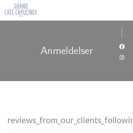
Panel for informasjonskapsler
Anmeldelser
Faceb
Insta
reviews_from_our_clients_follow