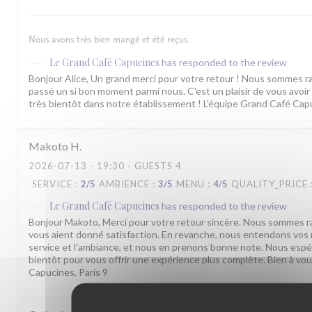
Nous avons très bien mangé et été reçus.
Le Grand Café Capucines
has responded to the review
Bonjour Alice, Un grand merci pour votre retour ! Nous sommes r
passé un si bon moment parmi nous. C'est un plaisir de vous avoir 
très bientôt dans notre établissement ! L'équipe Grand Café Cap
Makoto
H
2026-07-13
- 19:30 - GUESTS 4
SERVICE
:
2
/5
AMBIENCE
:
3
/5
MENU
:
4
/5
QUALITY_PRICE
Le Grand Café Capucines
has responded to the review
Bonjour Makoto, Merci pour votre retour sincère. Nous sommes ra
vous aient donné satisfaction. En revanche, nous entendons vos 
service et l'ambiance, et nous en prenons bonne note. Nous espé
bientôt pour vous offrir une expérience plus complète. Bien à vo
Capucines, Paris 9