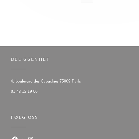
BELIGGENHET
((åpner i et nytt vindu))
4, boulevard des Capucines 75009 Paris
01 43 12 19 00
FØLG OSS