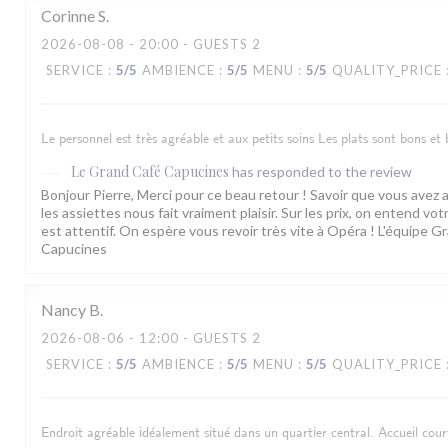
Corinne
S
2026-08-08
- 20:00 - GUESTS 2
SERVICE
:
5
/5
AMBIENCE
:
5
/5
MENU
:
5
/5
QUALITY_PRICE
Le personnel est très agréable et aux petits soins Les plats sont bons et b
Le Grand Café Capucines
has responded to the review
Bonjour Pierre, Merci pour ce beau retour ! Savoir que vous avez a
les assiettes nous fait vraiment plaisir. Sur les prix, on entend vo
est attentif. On espère vous revoir très vite à Opéra ! L'équipe G
Capucines
Nancy
B
2026-08-06
- 12:00 - GUESTS 2
SERVICE
:
5
/5
AMBIENCE
:
5
/5
MENU
:
5
/5
QUALITY_PRICE
Endroit agréable idéalement situé dans un quartier central. Accueil courto