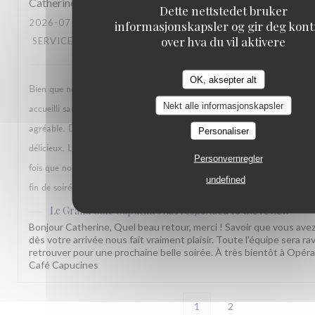
Catherine
B
Dette nettstedet bruker
2026-07-12
- 23:30 - GUESTS 3
informasjonskapsler og gir deg kont
over hva du vil aktivere
SERVICE
:
5
/5
AMBIENCE
:
5
/5
MENU
:
5
/5
QUALITY_PRICE
OK, aksepter alt
Bien que nous soyons arrivés avec plus de trois quart d’heure d’avance,
Nekt alle informasjonskapsler
accueilli sans problème, et avec le sourire 🙂. Ensuite, notre repas s’est
agréable. De l’apéritif, en passant par les entrées, les plats, sans oublier 
Personaliser
délicieux. Le personnel est très sympathique, et très professionnel. Ce n’
Personvernregler
fois que nous y venons, et ce ne sera sûrement pas la dernière !! Merci po
undefined
fin de soirée.
Le Grand Café Capucines
has responded to the review
Bonjour Catherine, Quel beau retour, merci ! Savoir que vous avez 
dès votre arrivée nous fait vraiment plaisir. Toute l'équipe sera ra
retrouver pour une prochaine belle soirée. À très bientôt à Opéra
Café Capucines
1
2