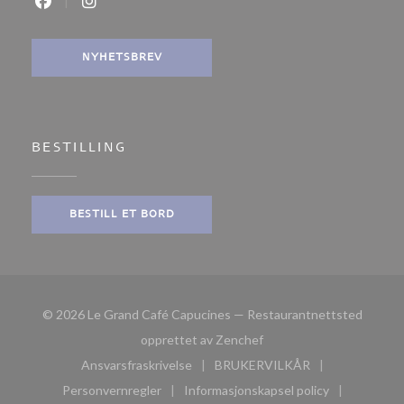
Facebook ((åpner i et nytt vindu))
Instagram ((åpner i et nytt vindu))
NYHETSBREV
BESTILLING
BESTILL ET BORD
© 2026 Le Grand Café Capucines — Restaurantnettsted
((åpner i et nytt vindu))
opprettet av
Zenchef
Ansvarsfraskrivelse
BRUKERVILKÅR
((åpner i et nytt vindu))
((åpner i et nytt vindu))
Personvernregler
Informasjonskapsel policy
((åpner i et nytt vindu))
((åpner i et nytt vindu))