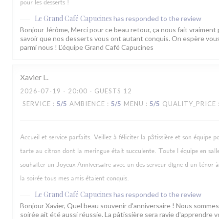
pour les desserts !
Le Grand Café Capucines
has responded to the review
Bonjour Jérôme, Merci pour ce beau retour, ça nous fait vraiment pl
savoir que nos desserts vous ont autant conquis. On espère vous 
parmi nous ! L'équipe Grand Café Capucines
Xavier
L
2026-07-19
- 20:00 - GUESTS 12
SERVICE
:
5
/5
AMBIENCE
:
5
/5
MENU
:
5
/5
QUALITY_PRICE
Accueil et service parfaits. Veillez à féliciter la pâtissière et son équipe p
tarte au citron dont la meringue était succulente. Toute l équipe en sal
souhaiter un Joyeux Anniversaire avec un des serveur digne d un ténor à
la soirée tous mes amis étaient conquis.
Le Grand Café Capucines
has responded to the review
Bonjour Xavier, Quel beau souvenir d'anniversaire ! Nous sommes
soirée ait été aussi réussie. La pâtissière sera ravie d'apprendre