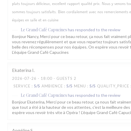
plats toujours délicieux, excellent rapport qualité prix. Nous y venons tou
sommes toujours satisfaits. Bien cordialement avec nos remerciements 
équipes en salle et en cuisine
Le Grand Café Capucines
has responded to the review
Bonjour Nancy, Merci pour ce beau retour, ça nous fait vraiment pla
vous revenez régulièrement et que vous repartez toujours satisfait
belle des récompenses pour nos équipes. On espère vous revoir t
L'équipe Grand Café Capucines
Ekaterina
I
2026-07-26
- 18:00 - GUESTS 2
SERVICE
:
5
/5
AMBIENCE
:
5
/5
MENU
:
5
/5
QUALITY_PRICE
Le Grand Café Capucines
has responded to the review
Bonjour Ekaterina, Merci pour ce beau retour, ça nous fait vraiment 
que tout a été à la hauteur de vos attentes, c'est la meilleure d
espère vous revoir très vite à Opéra ! L'équipe Grand Café Capuc
Angéline
S