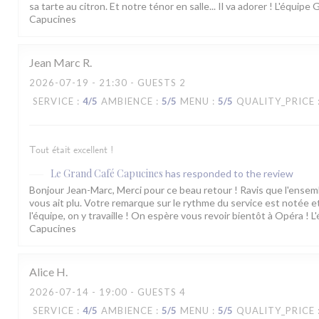
sa tarte au citron. Et notre ténor en salle... Il va adorer ! L'équipe
Capucines
Jean Marc
R
2026-07-19
- 21:30 - GUESTS 2
SERVICE
:
4
/5
AMBIENCE
:
5
/5
MENU
:
5
/5
QUALITY_PRICE
Tout était excellent !
Le Grand Café Capucines
has responded to the review
Bonjour Jean-Marc, Merci pour ce beau retour ! Ravis que l'ensem
vous ait plu. Votre remarque sur le rythme du service est notée e
l'équipe, on y travaille ! On espère vous revoir bientôt à Opéra ! 
Capucines
Alice
H
2026-07-14
- 19:00 - GUESTS 4
SERVICE
:
4
/5
AMBIENCE
:
5
/5
MENU
:
5
/5
QUALITY_PRICE