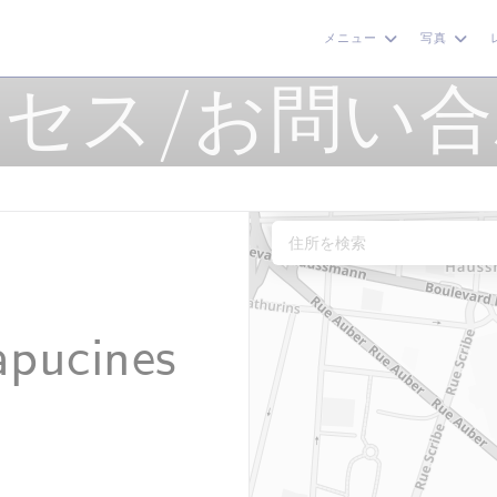
メニュー
写真
セス/お問い
apucines
ンドウで開きます))