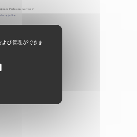
ephone Preference Service at
rivacy policy
.
および管理ができま