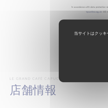
In accordance with data protection re
tpsonline.org.uk
. US r
当サイトはクッキ
LE GRAND CAFÉ CAPUCINES
PARIS
店舗情報