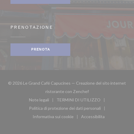
PRENOTAZIONE
PRENOTA
© 2026 Le Grand Café Capucines — Creazione del sito internet
((apre una nuova finestra
ristorante con
Zenchef
Note legali
TERMINI DI UTILIZZO
((apre una nuova finestra))
((apre una nuova finestra))
Politica di protezione dei dati personali
((apre una nuova finestra))
Informativa sui cookie
Accessibilita
((apre una nuova finestra))
((apre una nuova finest