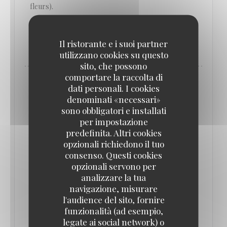
fleurs).
((APRE UNA NUOVA FINESTRA))
LEGGI L'ARTICOLO
Il ristorante e i suoi partner
utilizzano cookies su questo
sito, che possono
comportare la raccolta di
dati personali. I cookies
denominati «necessari»
sono obbligatori e installati
per impostazione
predefinita. Altri cookies
opzionali richiedono il tuo
consenso. Questi cookies
opzionali servono per
analizzare la tua
navigazione, misurare
l'audience del sito, fornire
LE GRAND CAFÉ CAPUCINES, LE
funzionalità (ad esempio,
RENOUVEAU
legate ai social network) o
29/01/2020