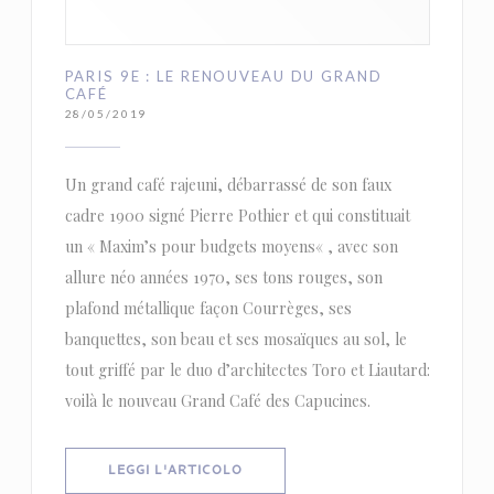
PARIS 9E : LE RENOUVEAU DU GRAND
CAFÉ
28/05/2019
Un grand café rajeuni, débarrassé de son faux
cadre 1900 signé Pierre Pothier et qui constituait
un « Maxim’s pour budgets moyens« , avec son
allure néo années 1970, ses tons rouges, son
plafond métallique façon Courrèges, ses
banquettes, son beau et ses mosaïques au sol, le
tout griffé par le duo d’architectes Toro et Liautard:
voilà le nouveau Grand Café des Capucines.
((APRE UNA NUOVA FINESTRA))
LEGGI L'ARTICOLO