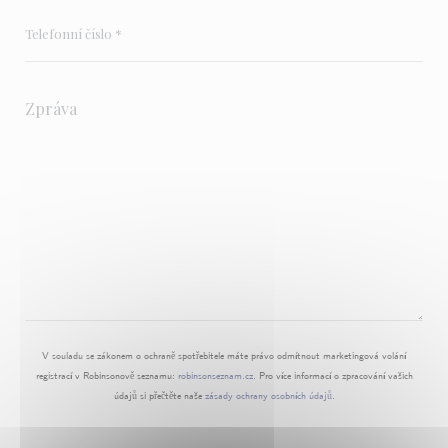
V souladu se zákonem o ochraně spotřebitele máte právo odmítnout marketingová volání
registrací v Robinsonově seznamu:
robinsonseznam.cz
. Pro více informací o zpracování vašich
údajů si přečtěte naše
zásady ochrany osobních údajů
.