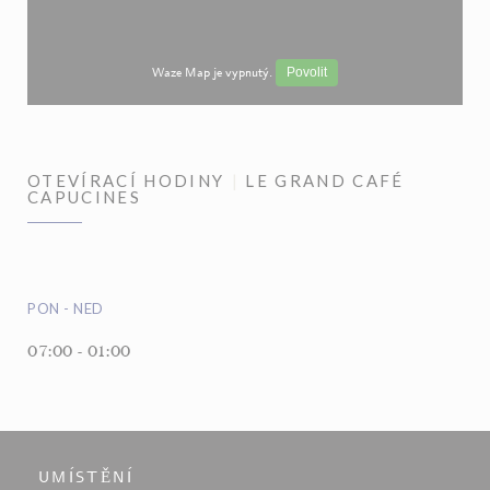
Waze Map je vypnutý.
Povolit
OTEVÍRACÍ HODINY
LE GRAND CAFÉ
CAPUCINES
PON
-
NED
07:00 - 01:00
UMÍSTĚNÍ