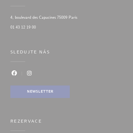
((otevře se v novém okně))
4, boulevard des Capucines 75009 Paris
01 43 12 19 00
SLEDUJTE NÁS
Facebook ((otevře se v novém okně))
Instagram ((otevře se v novém okně))
NEWSLETTER
REZERVACE