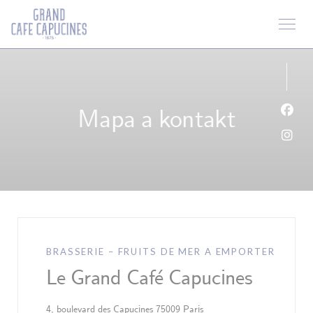
Panel pro správu cookies
Mapa a kontakt
Face
Inst
BRASSERIE – FRUITS DE MER A EMPORTER
Le Grand Café Capucines
((otevře se v novém okně))
4, boulevard des Capucines 75009 Paris