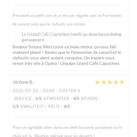
Personnel au petit soin et je me suis régalée avec le Parmentier
de canard ainsi que le clafoutis aux cerises.
Le Grand Café Capucines
heeft op deze beoordeling
gereageerd
Bonjour Sotura, Merci pour ce beau retour, ça nous fait
vraiment plaisir ! Ravies que le Parmentier de canard et le
clafoutis vous aient autant conquise. On espère vous
revoir très vite à Opéra ! L'équipe Grand Café Capucines
Jérôme
B
2026-07-23
- 20:00 - GASTEN 6
SERVICE
:
5
/5
ATMOSFEER
:
4
/5
KEUKEN
:
5
/5
KWALITEIT / PRIJS
:
4
/5
Pour un agréable diner dans une belle brasserie parisienne ou le
choix est là. Mention spéciale pour les desserts !