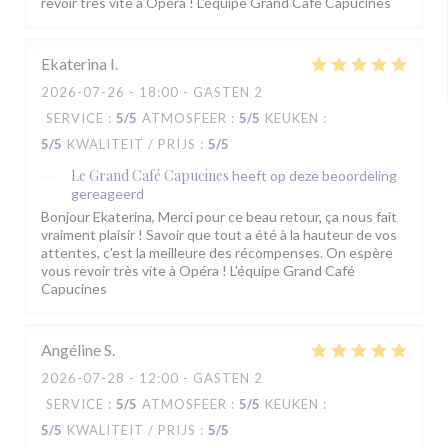
revoir très vite à Opéra ! L'équipe Grand Café Capucines
Ekaterina
I
2026-07-26
- 18:00 - GASTEN 2
SERVICE
:
5
/5
ATMOSFEER
:
5
/5
KEUKEN
:
5
/5
KWALITEIT / PRIJS
:
5
/5
Le Grand Café Capucines
heeft op deze beoordeling
gereageerd
Bonjour Ekaterina, Merci pour ce beau retour, ça nous fait
vraiment plaisir ! Savoir que tout a été à la hauteur de vos
attentes, c'est la meilleure des récompenses. On espère
vous revoir très vite à Opéra ! L'équipe Grand Café
Capucines
Angéline
S
2026-07-28
- 12:00 - GASTEN 2
SERVICE
:
5
/5
ATMOSFEER
:
5
/5
KEUKEN
:
5
/5
KWALITEIT / PRIJS
:
5
/5