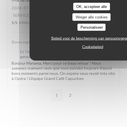
OK, accepteer alle
2026-07-11
- 21:00 - GASTEN 2
SERVICE
:
5
/5
ATMOSFEER
:
5
/5
KEUKEN
:
Weiger alle cookies
5
/5
KWALITEIT / PRIJS
:
4
/5
Personaliseer
Beleid voor de bescherming van persoonsgeg
Bonne expérience comme toujours
Cookiebeleid
Le Grand Café Capucines
heeft op deze beoordeling
gereageerd
Bonjour Mariama, Merci pour ce beau retour ! Nous
sommes vraiment ravis que vous passiez toujours d'aussi
bons moments parmi nous. On espère vous revoir très vite
à Opéra ! L'équipe Grand Café Capucines
1
2