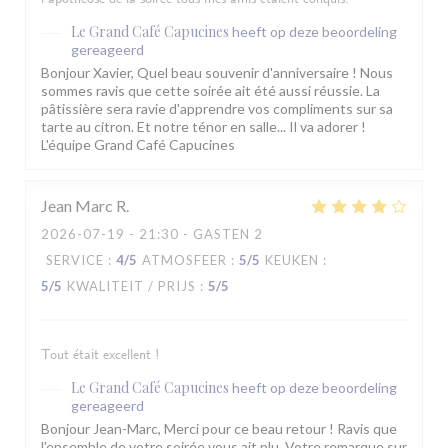
Le Grand Café Capucines
heeft op deze beoordeling
gereageerd
Bonjour Xavier, Quel beau souvenir d'anniversaire ! Nous
sommes ravis que cette soirée ait été aussi réussie. La
pâtissière sera ravie d'apprendre vos compliments sur sa
tarte au citron. Et notre ténor en salle... Il va adorer !
L'équipe Grand Café Capucines
Jean Marc
R
2026-07-19
- 21:30 - GASTEN 2
SERVICE
:
4
/5
ATMOSFEER
:
5
/5
KEUKEN
:
5
/5
KWALITEIT / PRIJS
:
5
/5
Tout était excellent !
Le Grand Café Capucines
heeft op deze beoordeling
gereageerd
Bonjour Jean-Marc, Merci pour ce beau retour ! Ravis que
l'ensemble de votre soirée vous ait plu. Votre remarque sur