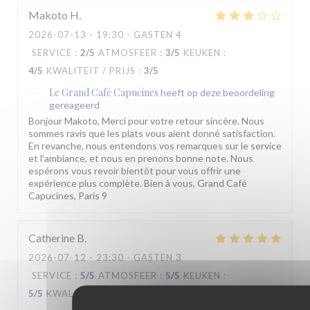
Makoto
H
2026-07-13
- 19:30 - GASTEN 4
SERVICE
:
2
/5
ATMOSFEER
:
3
/5
KEUKEN
:
4
/5
KWALITEIT / PRIJS
:
3
/5
Le Grand Café Capucines
heeft op deze beoordeling
gereageerd
Bonjour Makoto, Merci pour votre retour sincère. Nous
sommes ravis que les plats vous aient donné satisfaction.
En revanche, nous entendons vos remarques sur le service
et l'ambiance, et nous en prenons bonne note. Nous
espérons vous revoir bientôt pour vous offrir une
expérience plus complète. Bien à vous, Grand Café
Capucines, Paris 9
Catherine
B
2026-07-12
- 23:30 - GASTEN 3
SERVICE
:
5
/5
ATMOSFEER
:
5
/5
KEUKEN
:
5
/5
KWALITEIT / PRIJS
:
5
/5