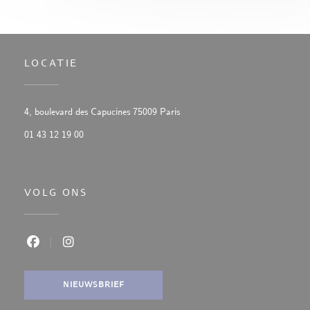
LOCATIE
((opent in een nieuw venster))
4, boulevard des Capucines 75009 Paris
01 43 12 19 00
VOLG ONS
Facebook ((opent in een nieuw venster))
Instagram ((opent in een nieuw venster))
NIEUWSBRIEF