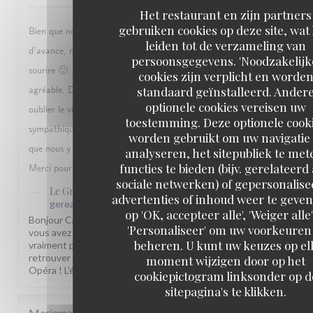
Het restaurant en zijn partners
gebruiken cookies op deze site, wat
Bien que nous soyons arrivés avec plus de trois quart d’heure
leiden tot de verzameling van
d’avance, nous avons été accueilli sans problème, et avec le
persoonsgegevens. 'Noodzakelijk
sourire 🙂. Ensuite, notre repas s’est déroulé de façon très
cookies zijn verplicht en worde
standaard geïnstalleerd. Ander
agréable. De l’apéritif, en passant par les entrées, les plats, sans
optionele cookies vereisen uw
oublier le vin, tout fut délicieux. Le personnel est très
toestemming. Deze optionele cook
sympathique, et très professionnel. Ce n’est pas la première fois
worden gebruikt om uw navigatie 
que nous y venons, et ce ne sera sûrement pas la dernière !!
analyseren, het sitepubliek te met
functies te bieden (bijv. gerelateerd
Merci pour cette très belle fin de soirée.
sociale netwerken) of gepersonalis
Le Grand Café Capucines
heeft op deze beoordeling
advertenties of inhoud weer te geven.
gereageerd
op 'OK, accepteer alle', 'Weiger alle'
Bonjour Catherine, Quel beau retour, merci ! Savoir que
'Personaliseer' om uw voorkeuren
vous avez été bien accueillis dès votre arrivée nous fait
beheren. U kunt uw keuzes op el
vraiment plaisir. Toute l'équipe sera ravie de vous
retrouver pour une prochaine belle soirée. À très bientôt à
moment wijzigen door op het
Opéra ! L'équipe Grand Café Capucines
cookiepictogram linksonder op d
sitepagina's te klikken.
Mariama
F