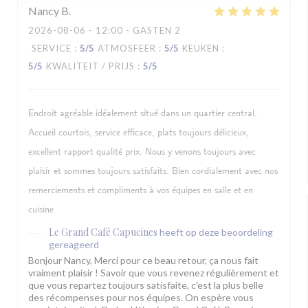
Nancy
B
2026-08-06
- 12:00 - GASTEN 2
SERVICE
:
5
/5
ATMOSFEER
:
5
/5
KEUKEN
:
5
/5
KWALITEIT / PRIJS
:
5
/5
Endroit agréable idéalement situé dans un quartier central.
Accueil courtois, service efficace, plats toujours délicieux,
excellent rapport qualité prix. Nous y venons toujours avec
plaisir et sommes toujours satisfaits. Bien cordialement avec nos
remerciements et compliments à vos équipes en salle et en
cuisine
Le Grand Café Capucines
heeft op deze beoordeling
gereageerd
Bonjour Nancy, Merci pour ce beau retour, ça nous fait
vraiment plaisir ! Savoir que vous revenez régulièrement et
que vous repartez toujours satisfaite, c'est la plus belle
des récompenses pour nos équipes. On espère vous