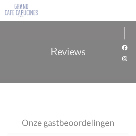
Cookies beheer paneel
Reviews
Face
Inst
Onze gastbeoordelingen