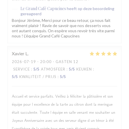
Le Grand Café Capucines
heeft op deze beoordeling
gereageerd
Bonjour Jérôme, Merci pour ce beau retour, ça nous fait
vraiment plaisir ! Ravie de savoir que nos desserts vous
ont autant conquis. On espère vous revoir très vite parmi
nous ! L'équipe Grand Café Capucines
Xavier
L
2026-07-19
- 20:00 - GASTEN 12
SERVICE
:
5
/5
ATMOSFEER
:
5
/5
KEUKEN
:
5
/5
KWALITEIT / PRIJS
:
5
/5
Accueil et service parfaits. Veillez à féliciter la pâtissière et son
équipe pour l excellence de la tarte au citron dont la meringue
était succulente. Toute l équipe en salle venant me souhaiter un
Joyeux Anniversaire avec un des serveur digne d un ténor à été
l'apothéose de la soirée tous mes amis étaient conquis.