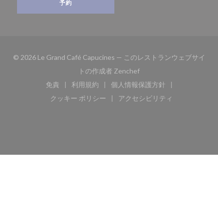
予約
© 2026 Le Grand Café Capucines — このレストランウェブサイ
((新しいウィンドウで開き
トの作成者
Zenchef
免責
利用規約
個人情報保護方針
((新しいウィンドウで開きます))
((新しいウィンドウで開きます))
((新しいウィンドウで開き
クッキー ポリシー
アクセシビリティ
((新しいウィンドウで開きます))
((新しいウィンドウで開