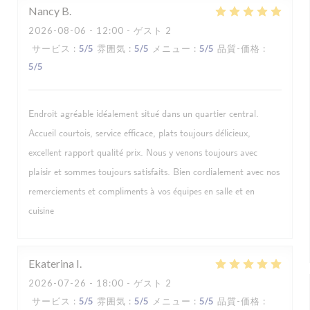
Nancy
B
2026-08-06
- 12:00 - ゲスト 2
サービス
:
5
/5
雰囲気
:
5
/5
メニュー
:
5
/5
品質-価格
:
5
/5
Endroit agréable idéalement situé dans un quartier central.
Accueil courtois, service efficace, plats toujours délicieux,
excellent rapport qualité prix. Nous y venons toujours avec
plaisir et sommes toujours satisfaits. Bien cordialement avec nos
remerciements et compliments à vos équipes en salle et en
cuisine
Ekaterina
I
2026-07-26
- 18:00 - ゲスト 2
サービス
:
5
/5
雰囲気
:
5
/5
メニュー
:
5
/5
品質-価格
: