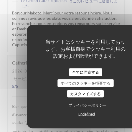
Le Grand Café Capucines
はこのレビューに返信しま
した
Bonjour Makoto, Merci pour votre retour sincère. Nous
sommes ravis que les plats vous aient donné satisfaction.
En revanche, nous entendons vos remarques sur le service
et l'ambiance, et nous en prenons bonne note. Nous
espérons vous revoir bientôt pour vous offrir une
expérience plus complète. Bien à vous, Grand Café
当サイトはクッキーを利用しており
Capucines, Paris 9
ます。お客様自身でクッキー利用の
設定および管理ができます。
Catherine
B
2026-07-12
- 23:30 - ゲスト 3
全てに同意する
サービス
:
5
/5
雰囲気
:
5
/5
メニュー
:
5
/5
品質-価格
:
すべてのクッキーを拒否する
5
/5
カスタマイズする
プライバシーポリシー
Bien que nous soyons arrivés avec plus de trois quart d’heure
undefined
d’avance, nous avons été accueilli sans problème, et avec le
sourire 🙂. Ensuite, notre repas s’est déroulé de façon très
agréable. De l’apéritif, en passant par les entrées, les plats, sans