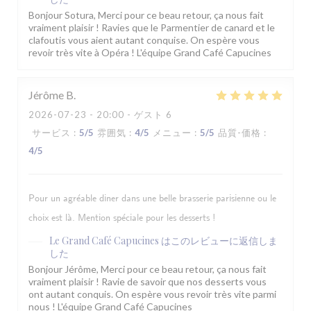
Bonjour Sotura, Merci pour ce beau retour, ça nous fait
vraiment plaisir ! Ravies que le Parmentier de canard et le
clafoutis vous aient autant conquise. On espère vous
revoir très vite à Opéra ! L'équipe Grand Café Capucines
Jérôme
B
2026-07-23
- 20:00 - ゲスト 6
サービス
:
5
/5
雰囲気
:
4
/5
メニュー
:
5
/5
品質-価格
:
4
/5
Pour un agréable diner dans une belle brasserie parisienne ou le
choix est là. Mention spéciale pour les desserts !
Le Grand Café Capucines
はこのレビューに返信しま
した
Bonjour Jérôme, Merci pour ce beau retour, ça nous fait
vraiment plaisir ! Ravie de savoir que nos desserts vous
ont autant conquis. On espère vous revoir très vite parmi
nous ! L'équipe Grand Café Capucines