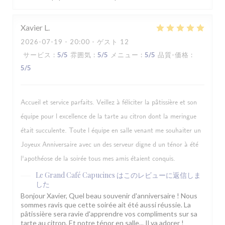
Xavier
L
2026-07-19
- 20:00 - ゲスト 12
サービス
:
5
/5
雰囲気
:
5
/5
メニュー
:
5
/5
品質-価格
:
5
/5
Accueil et service parfaits. Veillez à féliciter la pâtissière et son
équipe pour l excellence de la tarte au citron dont la meringue
était succulente. Toute l équipe en salle venant me souhaiter un
Joyeux Anniversaire avec un des serveur digne d un ténor à été
l'apothéose de la soirée tous mes amis étaient conquis.
Le Grand Café Capucines
はこのレビューに返信しま
した
Bonjour Xavier, Quel beau souvenir d'anniversaire ! Nous
sommes ravis que cette soirée ait été aussi réussie. La
pâtissière sera ravie d'apprendre vos compliments sur sa
tarte au citron. Et notre ténor en salle... Il va adorer !