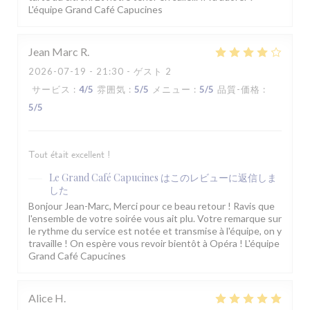
L'équipe Grand Café Capucines
Jean Marc
R
2026-07-19
- 21:30 - ゲスト 2
サービス
:
4
/5
雰囲気
:
5
/5
メニュー
:
5
/5
品質-価格
:
5
/5
Tout était excellent !
Le Grand Café Capucines
はこのレビューに返信しま
した
Bonjour Jean-Marc, Merci pour ce beau retour ! Ravis que
l'ensemble de votre soirée vous ait plu. Votre remarque sur
le rythme du service est notée et transmise à l'équipe, on y
travaille ! On espère vous revoir bientôt à Opéra ! L'équipe
Grand Café Capucines
Alice
H