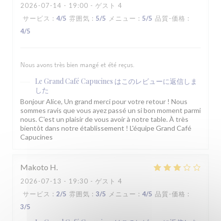
2026-07-14
- 19:00 - ゲスト 4
サービス
:
4
/5
雰囲気
:
5
/5
メニュー
:
5
/5
品質-価格
:
4
/5
Nous avons très bien mangé et été reçus.
Le Grand Café Capucines
はこのレビューに返信しま
した
Bonjour Alice, Un grand merci pour votre retour ! Nous
sommes ravis que vous ayez passé un si bon moment parmi
nous. C'est un plaisir de vous avoir à notre table. À très
bientôt dans notre établissement ! L'équipe Grand Café
Capucines
Makoto
H
2026-07-13
- 19:30 - ゲスト 4
サービス
:
2
/5
雰囲気
:
3
/5
メニュー
:
4
/5
品質-価格
:
3
/5