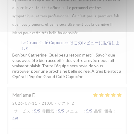
oublier le vin, tout fut délicieux. Le personnel est très
sympathique, et très professionnel. Ce n’est pas la première fois
que nous y venons, et ce ne sera sûrement pas la dernière !!
Merci pour cette très belle fin de soirée.
Le Grand Café Capucines
はこのレビューに返信しま
した
Bonjour Catherine, Quel beau retour, merci ! Savoir que
vous avez été bien accueillis dès votre arrivée nous fait
vraiment plaisir. Toute l'équipe sera ravie de vous
retrouver pour une prochaine belle soirée. À très bientôt à
Opéra ! L'équipe Grand Café Capucines
Mariama
F
2026-07-11
- 21:00 - ゲスト 2
サービス
:
5
/5
雰囲気
:
5
/5
メニュー
:
5
/5
品質-価格
:
4
/5