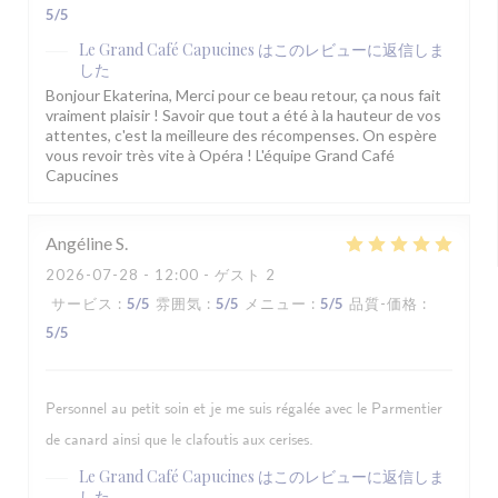
5
/5
Le Grand Café Capucines
はこのレビューに返信しま
した
Bonjour Ekaterina, Merci pour ce beau retour, ça nous fait
vraiment plaisir ! Savoir que tout a été à la hauteur de vos
attentes, c'est la meilleure des récompenses. On espère
vous revoir très vite à Opéra ! L'équipe Grand Café
Capucines
Angéline
S
2026-07-28
- 12:00 - ゲスト 2
サービス
:
5
/5
雰囲気
:
5
/5
メニュー
:
5
/5
品質-価格
:
5
/5
Personnel au petit soin et je me suis régalée avec le Parmentier
de canard ainsi que le clafoutis aux cerises.
Le Grand Café Capucines
はこのレビューに返信しま
した