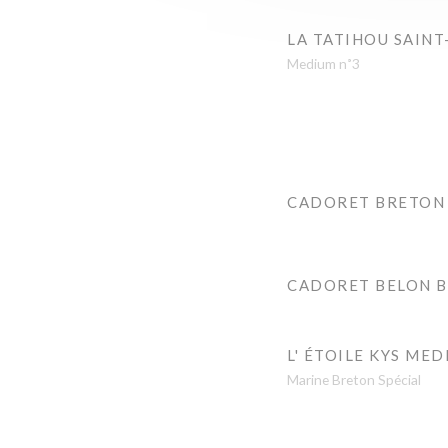
LA TATIHOU SAINT
Medium n˚3
CADORET BRETON
CADORET BELON 
L' ÉTOILE KYS MED
Marine Breton Spécial