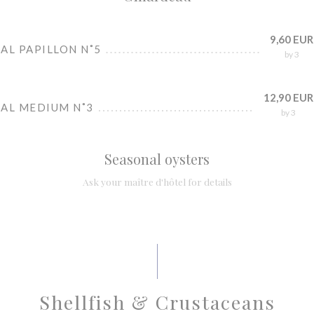
9,60 EUR
AL PAPILLON N˚5
by 3
12,90 EUR
IAL MEDIUM N˚3
by 3
Seasonal oysters
Ask your maître d'hôtel for details
Shellfish & Crustaceans