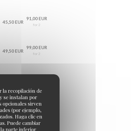
91,00 EUR
45,50 EUR
for 2
99,00 EUR
49,50 EUR
for 2
139,00 EUR
69,50 EUR
for 2
r la recopilación de
y se instalan por
s opcionales sirven
dades (por ejemplo,
179,00 EUR
89,50 EUR
zados. Haga clic en
for 2
cias. Puede cambiar
a parte inferior