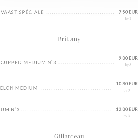
7,50 EUR
-VAAST SPÉCIALE
by 3
Brittany
9,00 EUR
 CUPPED MEDIUM N˚3
by 3
10,80 EUR
BELON MEDIUM
by 3
12,00 EUR
IUM N˚3
by 3
Gillardeau