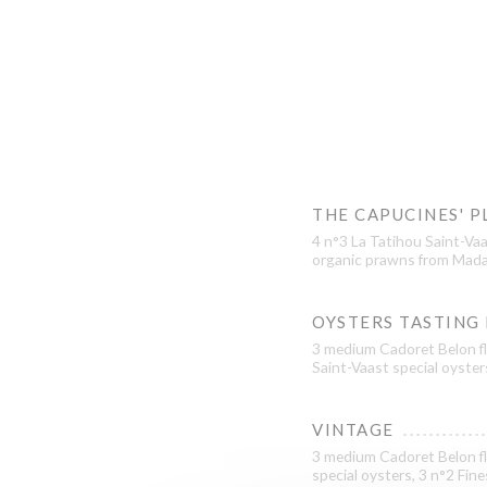
THE CAPUCINES' P
4 n°3 La Tatihou Saint-Vaa
organic prawns from Mada
OYSTERS TASTING
3 medium Cadoret Belon fl
Saint-Vaast special oyster
VINTAGE
3 medium Cadoret Belon fl
special oysters, 3 n°2 Fin