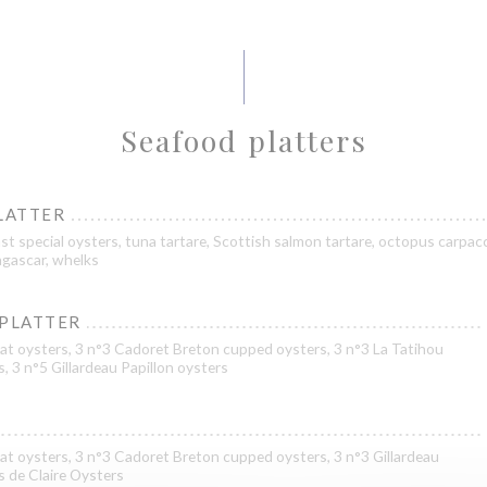
Seafood platters
LATTER
st special oysters, tuna tartare, Scottish salmon tartare, octopus carpacc
gascar, whelks
 PLATTER
at oysters, 3 n°3 Cadoret Breton cupped oysters, 3 n°3 La Tatihou
s, 3 n°5 Gillardeau Papillon oysters
at oysters, 3 n°3 Cadoret Breton cupped oysters, 3 n°3 Gillardeau
es de Claire Oysters