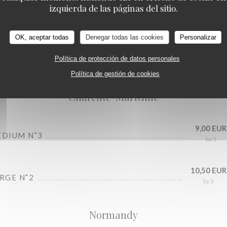
izquierda de las páginas del sitio.
OK, aceptar todas
Denegar todas las cookies
Personalizar
Oysters bar
Política de protección de datos personales
Política de gestión de cookies
Charente-Maritime
9,00 EUR
EDIUM N˚3
by 3
10,50 EUR
ARGE N˚2
by 3
Normandy