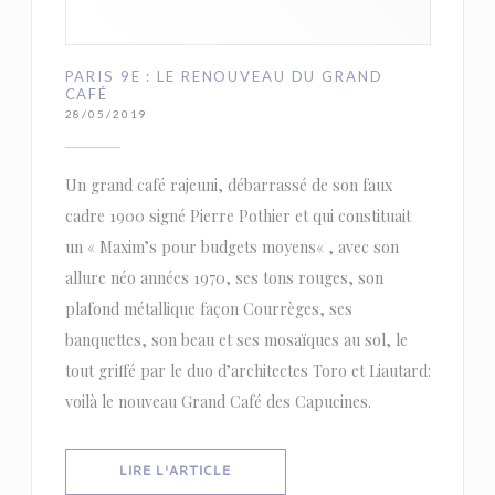
PARIS 9E : LE RENOUVEAU DU GRAND
CAFÉ
28/05/2019
Un grand café rajeuni, débarrassé de son faux
cadre 1900 signé Pierre Pothier et qui constituait
un « Maxim’s pour budgets moyens« , avec son
allure néo années 1970, ses tons rouges, son
plafond métallique façon Courrèges, ses
banquettes, son beau et ses mosaïques au sol, le
tout griffé par le duo d’architectes Toro et Liautard:
voilà le nouveau Grand Café des Capucines.
((OUVRE UNE NOUVELLE FENÊTRE))
LIRE L'ARTICLE