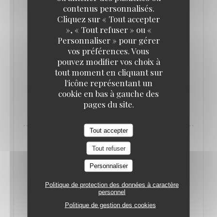
contenus personnalisés.
Cliquez sur « Tout accepter
À deux pas de la place de l'Opéra à Paris, Le Grand
», « Tout refuser » ou «
Personnaliser » pour gérer
Café Capucines a bénéficié d'une rénovation
vos préférences. Vous
complète. De la déco à la carte, tout a été repensé
pouvez modifier vos choix à
pour (re)conquérir la clientèle parisienne.
tout moment en cliquant sur
l'icône représentant un
cookie en bas à gauche des
((OUVRE UNE NOUVELLE FENÊTRE))
LIRE L'ARTICLE
pages du site.
Tout accepter
Tout refuser
Personnaliser
Politique de protection des données à caractère
personnel
Politique de gestion des cookies