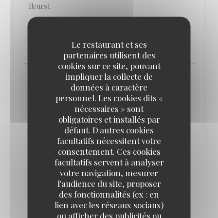
fleurs).
((OUVRE UNE NOUVELLE FENÊTRE))
LIRE L'ARTICLE
Le restaurant et ses
partenaires utilisent des
cookies sur ce site, pouvant
impliquer la collecte de
données à caractère
personnel. Les cookies dits «
nécessaires » sont
obligatoires et installés par
défaut. D'autres cookies
facultatifs nécessitent votre
consentement. Ces cookies
facultatifs servent à analyser
votre navigation, mesurer
l'audience du site, proposer
des fonctionnalités (ex : en
LE GRAND CAFÉ CAPUCINES, LE
lien avec les réseaux sociaux)
RENOUVEAU
ou afficher des publicités ou
29/01/2020